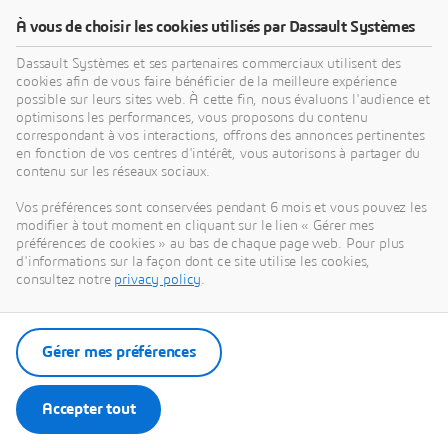
des concepteurs et des ingénieurs de demain.
À vous de choisir les cookies utilisés par Dassault Systèmes
3D
EXPERIENCE for Education fournit de
Dassault Systèmes et ses partenaires commerciaux utilisent des
nouvelles fonctionnalités aux enseignants qui
cookies afin de vous faire bénéficier de la meilleure expérience
souhaitent découvrir les pratiques d'ingénierie
possible sur leurs sites web. À cette fin, nous évaluons l'audience et
utilisées par les leaders de l'industrie, grâce aux
optimisons les performances, vous proposons du contenu
correspondant à vos interactions, offrons des annonces pertinentes
logiciels d'innovation produit les plus avancés.
en fonction de vos centres d'intérêt, vous autorisons à partager du
contenu sur les réseaux sociaux.
Fournissez à vos étudiants les compétences et
connaissances essentielles pour qu'ils démarrent
Vos préférences sont conservées pendant 6 mois et vous pouvez les
leur future carrière avec une longueur d'avance.
modifier à tout moment en cliquant sur le lien « Gérer mes
préférences de cookies » au bas de chaque page web. Pour plus
d'informations sur la façon dont ce site utilise les cookies,
consultez notre
privacy policy
.
Découvrir
Gérer mes préférences
Demander un devis
Accepter tout