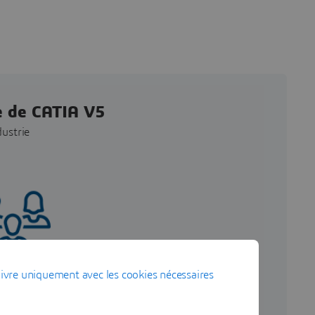
ce de CATIA V5
dustrie
ivre uniquement avec les cookies nécessaires
 communauté dédiée
tez la collaboration entre vos
nts et bénéficiez des meilleures