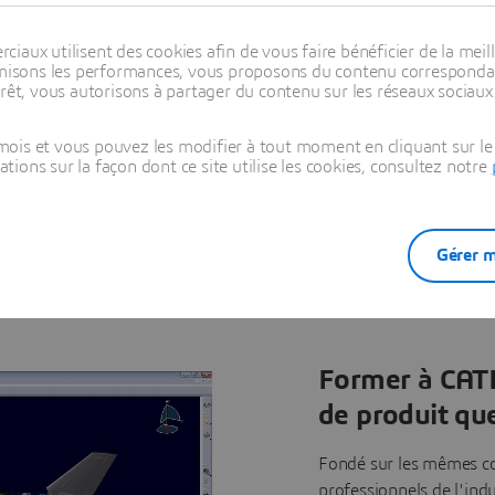
 à tous
Bénéficiez de ressources pédagogiques
pr
la
pertinentes et repartagez les
aux utilisent des cookies afin de vous faire bénéficier de la meill
a
orme, de
compétences acquises.
timisons les performances, vous proposons du contenu correspondan
ue, de
rêt, vous autorisons à partager du contenu sur les réseaux sociaux
tion et
ois et vous pouvez les modifier à tout moment en cliquant sur le 
ons sur la façon dont ce site utilise les cookies, consultez notre
Gérer m
Former à CATIA
de produit que
Fondé sur les mêmes co
professionnels de l'ind