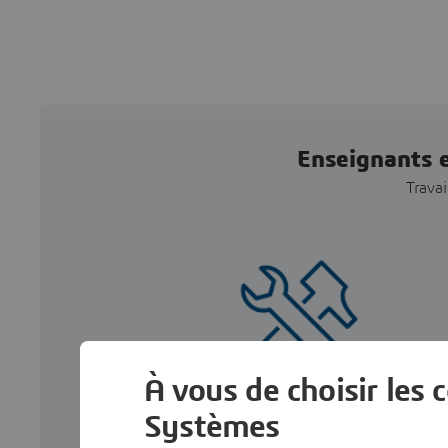
Enseignants e
Travai
À vous de choisir les 
Tout ce dont vous a
Systèmes
besoin