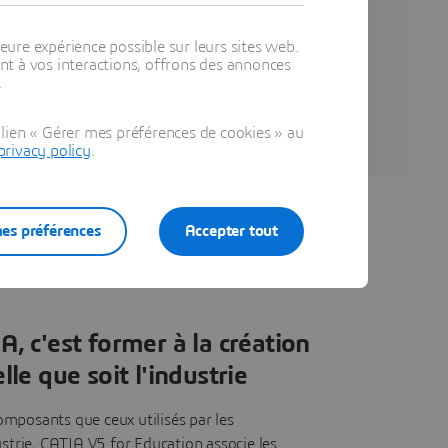
atiques de CATIA V5 et d'un
eure expérience possible sur leurs sites web.
ccompagnement sur 3DS.
t à vos interactions, offrons des annonces
.
lien « Gérer mes préférences de cookies » au
privacy policy
.
es préférences
Accepter tout
, c'est former à la création
lle que soit l'industrie
mposants que ceux utilisés par les
ustrie, CATIA V5 for Education associe les