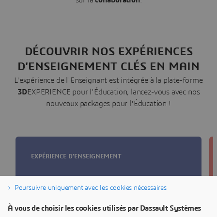
sur la
collaboration
.
DÉCOUVRIR NOS EXPÉRIENCES
D'ENSEIGNEMENT CLÉS EN MAIN
L'expérience de l'Enseignant est intégrée à la plate-forme
3D
EXPERIENCE pour l'Éducation, lancez-vous avec nos
nouveaux packages pour l'Éducation !
EXPÉRIENCE D'ENSEIGNEMENT
Enseigner l'ingénierie de
Poursuivre uniquement avec les cookies nécessaires
demain avec CATIA
À vous de choisir les cookies utilisés par Dassault Systèmes