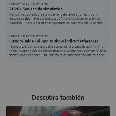
the SysML v2 code used in the video below to test and adapt for
CATIA MBSE CYBER SYSTEMS
your own models:How are you
2026x Server side simulation
Hello,I was able to create a server side simulation using an
instance table. There is one part of the simulation that is not
working. I have a script that executes as part of a rollup pattern
that performs a simple table lookup that fails.The rollup pattern
uses a constraint block that has a Groovy script that performs
the lookup. The simulation works just fine when executed within
CATIA MBSE CYBER SYSTEMS
Cameo.Here is a
Custom Table Column to show indirect references
I have a table that shows the concerns in a specific part. In that
table I want to add a column that shows the requirement(s) that
satisfy each concern. The satisfy relations that provide this are
contained within the associated requirements and target the
specific concerns. The issue I am having is that I am unsure how
to pull that information.SysML v2 SysMLv2
Descubra también