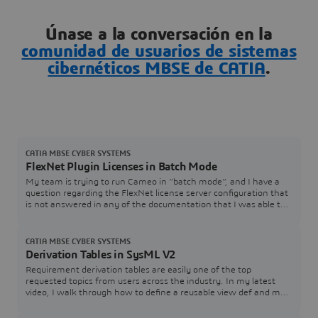
Únase a la conversación en la
comunidad de usuarios de sistemas
cibernéticos MBSE de CATIA
.
CATIA MBSE CYBER SYSTEMS
FlexNet Plugin Licenses in Batch Mode
My team is trying to run Cameo in “batch mode”, and I have a
question regarding the FlexNet license server configuration that
is not answered in any of the documentation that I was able to
find. In the Cameo documentation, I see Java arguments for
specifying a FlexNet server and port (FL_SERVER_ADDRESS /
FL_SERVER_PORT), and I also see that I can specify a tool
CATIA MBSE CYBER SYSTEMS
edition (FL_EDITION). However, in th
Derivation Tables in SysML V2
Requirement derivation tables are easily one of the top
requested topics from users across the industry. In my latest
video, I walk through how to define a reusable view def and map
it directly to your requirement structures.Watch the Video here:
[Link to YouTube Video] Download / Copy the Source CodeGrab