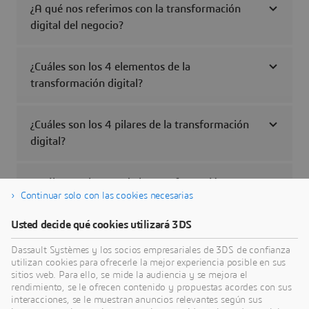
¿A qué nos referimos con la transformación
digital del negocio?
¿Cuáles son los 4 elementos de la
transformación digital?
¿Cuáles son los 4 pilares de la transformación
digital?
¿Cuáles son las 5 A de la transformación
Continuar solo con las cookies necesarias
digital?
Usted decide qué cookies utilizará 3DS
Dassault Systèmes y los socios empresariales de 3DS de confianza
utilizan cookies para ofrecerle la mejor experiencia posible en sus
sitios web. Para ello, se mide la audiencia y se mejora el
Descubrir más
rendimiento, se le ofrecen contenido y propuestas acordes con sus
interacciones, se le muestran anuncios relevantes según sus