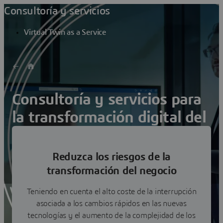
Consultoría y servicios
Virtual Twin as a Service
Consultoría y servicios para
la transformación digital del
negocio: El proceso del
compromiso de valor
Reduzca los riesgos de la
transformación del negocio
Un modelo para el éxito de la transformación del negocio
Teniendo en cuenta el alto coste de la interrupción
asociada a los cambios rápidos en las nuevas
tecnologías y el aumento de la complejidad de los