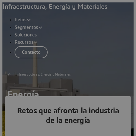
Infraestructura, Energía y Materiales
Retos
Segmentos
Soluciones
Recursos
Contacto
Infraestructuras, Energía y Materiales
Energía
Retos que afronta la industria
Reduzca los riesgos de los proyectos y maximice la
fiabilidad de los activos
de la energía
Ver soluciones