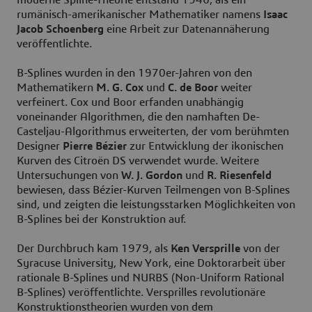
moderne Spline-Theorie entstand 1946, als ein
rumänisch-amerikanischer Mathematiker namens
Isaac
Jacob Schoenberg
eine Arbeit zur Datenannäherung
veröffentlichte.
B-Splines wurden in den 1970er-Jahren von den
Mathematikern
M. G. Cox
und
C. de Boor
weiter
verfeinert. Cox und Boor erfanden unabhängig
voneinander Algorithmen, die den namhaften De-
Casteljau-Algorithmus erweiterten, der vom berühmten
Designer
Pierre Bézier
zur Entwicklung der ikonischen
Kurven des Citroën DS verwendet wurde. Weitere
Untersuchungen von
W. J. Gordon
und
R. Riesenfeld
bewiesen, dass Bézier-Kurven Teilmengen von B-Splines
sind, und zeigten die leistungsstarken Möglichkeiten von
B-Splines bei der Konstruktion auf.
Der Durchbruch kam 1979, als
Ken Versprille
von der
Syracuse University, New York, eine Doktorarbeit über
rationale B-Splines und NURBS (Non-Uniform Rational
B-Splines) veröffentlichte. Versprilles revolutionäre
Konstruktionstheorien wurden von dem