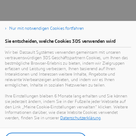
Warum sollten Sie Dassault
Nur mit notwendigen Cookies fortfahren
Systèmes für Ihre Anforderungen
Sie entscheiden, welche Cookies 3DS verwenden wird
an die 3D-Modellierung wählen?
Wir bei Dassault Systèmes verwenden gemeinsam mit unseren
vertrauenswürdigen 3DS Geschäftspartnern Cookies, um Ihnen das
bestmögliche Browser-Erlebnis zu bieten, indem wir Zielgruppen
erfassen und Leistung verbessern, Ihnen basierend auf Ihren
Nutzen Sie die Vorteile der
Interaktionen und Interessen weitere Inhalte, Angebote und
3DEXPERIENCE Plattform
relevante Werbeanzeigen anbieten, und indem wir es Ihnen
ermöglichen, Inhalte in sozialen Netzwerken zu teilen.
Die
3D
EXPERIENCE Plattform
bietet Ihnen Zugriff auf
Ihre Einstellungen bleiben 6 Monate lang erhalten und Sie können
eine riesige Auswahl an leistungsstarker
sie jederzeit ändern, indem Sie in der Fußzeile jeder Webseite auf
Konstruktionssoftware und PLM-Lösungen von Dassault
den Link „Meine Cookie-Einstellungen verwalten“ klicken. Weitere
Systèmes. Anwender können auf unglaublich vielseitige,
Informationen darüber, wie diese Website Cookies verwendet
effektive Software mit Cloud-Unterstützung zugreifen,
werden, finden Sie in unserer
Datenschutzerklärung
.
statt selbst in teure Systeme investieren zu müssen. Sie
können genau das auswählen, was Sie benötigen, und