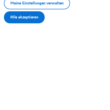
von jedem Standort und auf jedem Gerät auf die
Meine Einstellungen verwalten
Software zugreifen.
Mit der 3D EXPERIENCE Plattform können Sie Dateien
Alle akzeptieren
mit speziellen Lösungen wie 3D Creator und 3D Sculptor
sowie CATIA Mechanical Designer gemeinsam nutzen
und gemeinsam bearbeiten. Gestalten Sie die Art und
Weise, wie Sie Produkte entwickeln und herstellen, neu.
Machen Sie sich mit der
3D
EXPERIENCE Plattform
bereit für die Zukunft der Konstruktion.