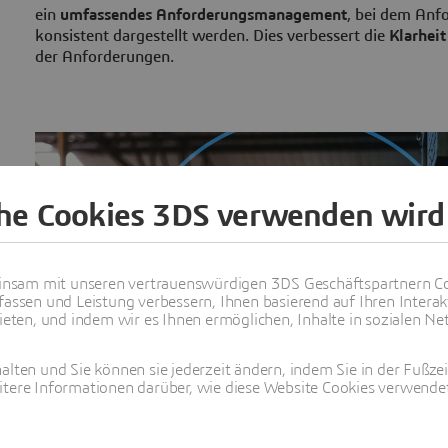
ein
umfassendes Anforderungsmanagement
, bei dem Anf
konsistent dargestellt werden. Dies verbessert die
Klarheit
der Anforderungen.
che Cookies 3DS verwenden wird
nsam mit unseren vertrauenswürdigen 3DS Geschäftspartnern Co
fassen und Leistung verbessern, Ihnen basierend auf Ihren Interak
ten, und indem wir es Ihnen ermöglichen, Inhalte in sozialen Net
alten und Sie können sie jederzeit ändern, indem Sie in der Fußze
itere Informationen darüber, wie diese Website Cookies verwendet