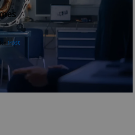
èmes
llen
MBSE