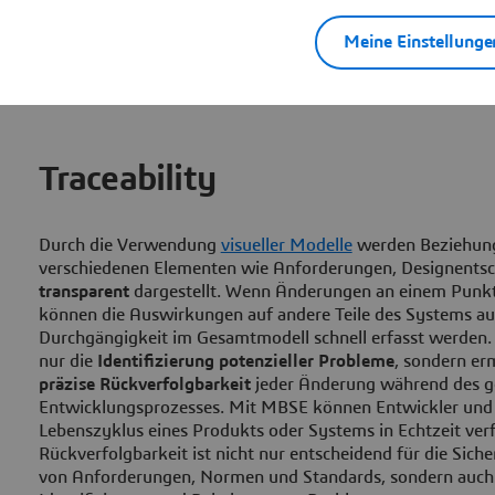
Meine Einstellunge
Traceability
Durch die Verwendung
visueller Modelle
werden Beziehun
verschiedenen Elementen wie Anforderungen, Designentsc
transparent
dargestellt. Wenn Änderungen an einem Pun
können die Auswirkungen auf andere Teile des Systems auf
Durchgängigkeit im Gesamtmodell schnell erfasst werden. D
nur die
Identifizierung potenzieller Probleme
, sondern er
präzise Rückverfolgbarkeit
jeder Änderung während des 
Entwicklungsprozesses. Mit MBSE können Entwickler und 
Lebenszyklus eines Produkts oder Systems in Echtzeit verf
Rückverfolgbarkeit ist nicht nur entscheidend für die Siche
von Anforderungen, Normen und Standards, sondern auch f