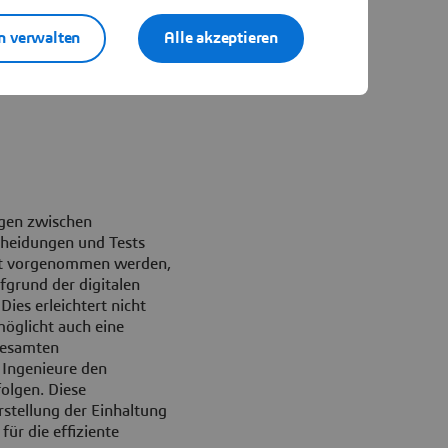
n verwalten
Alle akzeptieren
gen zwischen
heidungen und Tests
kt vorgenommen werden,
grund der digitalen
ies erleichtert nicht
möglicht auch eine
gesamten
Ingenieure den
olgen. Diese
rstellung der Einhaltung
ür die effiziente