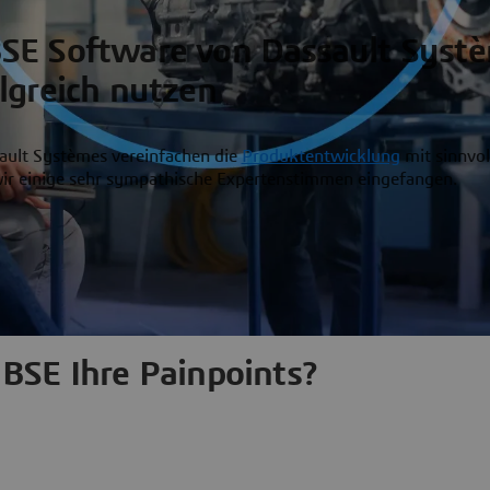
E Software von Dassault Syst
lgreich nutzen
ault Systèmes vereinfachen die
Produktentwicklung
mit sinnvo
r einige sehr sympathische Expertenstimmen eingefangen.
BSE Ihre Painpoints?