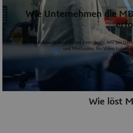
Wie Unternehmen die MBS
erfo
Die Produktwelt wird immer komplexer. Wir bei Dass
Tools
und Methoden. Im Video haben wi
Wie löst M