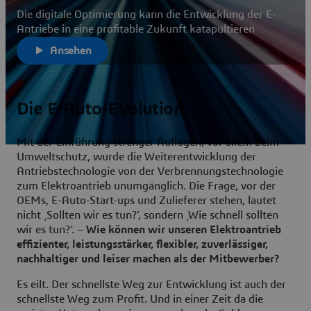
Die digitale Optimierung kann die Entwicklung der E-
Antriebe in eine profitable Zukunft katapultieren
Ansehen
Die E-Auto-EVolution
Mit der Einführung strenger Auflagen, vor allem beim
Umweltschutz, wurde die Weiterentwicklung der
Antriebstechnologie von der Verbrennungstechnologie
zum Elektroantrieb unumgänglich. Die Frage, vor der
OEMs, E-Auto-Start-ups und Zulieferer stehen, lautet
nicht ‚Sollten wir es tun?‘, sondern ‚Wie schnell sollten
wir es tun?‘. –
Wie können wir unseren Elektroantrieb
effizienter, leistungsstärker, flexibler, zuverlässiger,
nachhaltiger und leiser machen als der Mitbewerber?
Es eilt. Der schnellste Weg zur Entwicklung ist auch der
schnellste Weg zum Profit. Und in einer Zeit da die