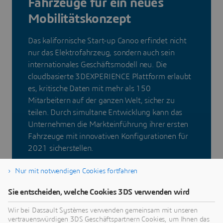
Fahrzeuge für ein neues
Mobilitätskonzept
Das kalifornische Start-up Canoo erfindet nicht
nur das Elektrofahrzeug, sondern auch sein
internationales Geschäftsmodell neu. Die
cloudbasierte 3DEXPERIENCE Plattform erlaubt
es, kritische Daten mit mehr als 150
Mitarbeitern auf der ganzen Welt, sicher zu
teilen. Durch simultane Entwicklung kann das
Unternehmen die Markteinführung ihrer ersten
Fahrzeuge mit innovativen Konfigurationen für
2021 sicherstellen.
Nur mit notwendigen Cookies fortfahren
Sie entscheiden, welche Cookies 3DS verwenden wird
Weiterlesen
Wir bei Dassault Systèmes verwenden gemeinsam mit unseren
vertrauenswürdigen 3DS Geschäftspartnern Cookies, um Ihnen das