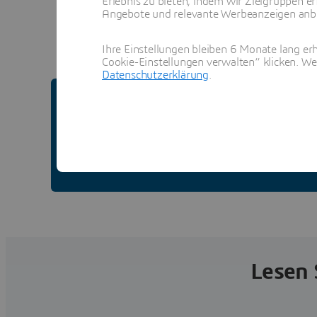
Erlebnis zu bieten, indem wir Zielgruppen er
Angebote und relevante Werbeanzeigen anbie
Ihre Einstellungen bleiben 6 Monate lang erh
Cookie-Einstellungen verwalten“ klicken. We
Datenschutzerklärung
.
Entdecken Sie die Zukunft d
Lesen 