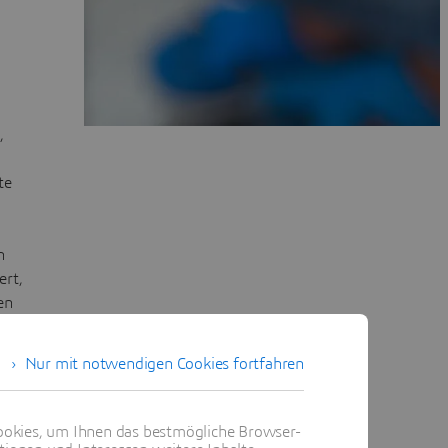
,
te
n
ert,
en
.
Nur mit notwendigen Cookies fortfahren
okies, um Ihnen das bestmögliche Browser-