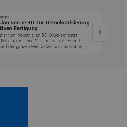
RICHTE
sion von re:3D zur Demokratisierung
itiven Fertigung
ller von industriellen 3D-Druckern setzt
S ein, um seine Mission zu erfüllen und
auf der ganzen Welt dabei zu unterstützen,
 Werkzeuge zu erstellen, die das tägliche Leben
n.