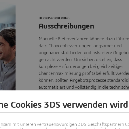
HERAUSFORDERUNG
Ausschreibungen
Manuelle Bieterverfahren können dazu führen
dass Chancenbewertungen langsamer und
ungenauer stattfinden und riskantere Angebo
gemacht werden. Um sicherzustellen, dass
komplexe Anforderungen bei gleichzeitiger
Chancenmaximierung profitabel erfüllt werde
können, sollten Angebotsprozesse standardisi
automatisiert und vollständig in die technisch
und geschäftlichen Systeme integriert werden
che Cookies 3DS verwenden wird
nsam mit unseren vertrauenswürdigen 3DS Geschäftspartnern Co