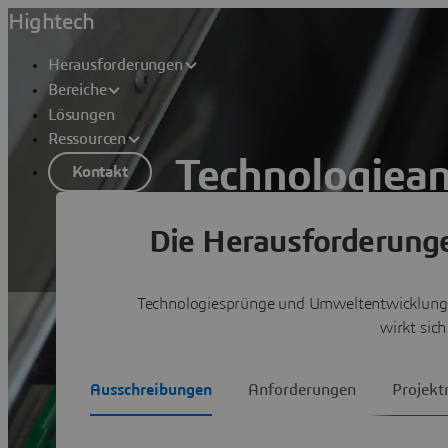
Hightech
Herausforderungen
Bereiche
Lösungen
Ressourcen
Technologiean
Kontakt
Die Herausforderung
Im „kleiner, besser, schneller“-Wettb
Lösungen anzeigen
Technologiesprünge und Umweltentwicklungen
wirkt sic
Ausschreibungen
Anforderungen
Projek