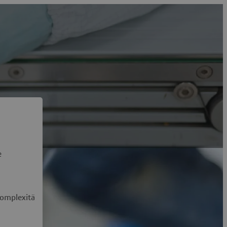
e
omplexität
Simulation