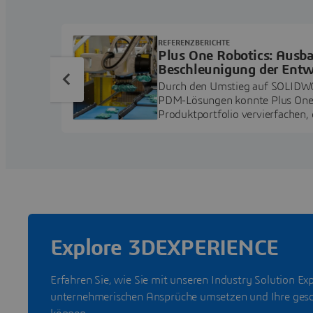
REFERENZBERICHTE
Plus One Robotics: Ausb
Beschleunigung der Entw
Robotiklösungen für die
Durch den Umstieg auf SOLIDW
PDM-Lösungen konnte Plus One 
Produktportfolio vervierfachen, 
Produktentwicklungszyklen verk
Datenmanagement verbessern un
Revisionskontrolle Nacharbeiten
Explore 3DEXPERIENCE
Erfahren Sie, wie Sie mit unseren Industry Solution Exp
unternehmerischen Ansprüche umsetzen und Ihre geschä