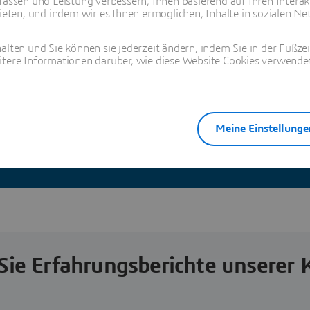
fassen und Leistung verbessern, Ihnen basierend auf Ihren Interak
ten, und indem wir es Ihnen ermöglichen, Inhalte in sozialen Net
alten und Sie können sie jederzeit ändern, indem Sie in der Fußze
itere Informationen darüber, wie diese Website Cookies verwendet
Meine Einstellunge
er Batterieinnovation
Ansehen
Sie Erfahrungsberichte unserer