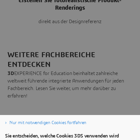
Erstellen Sie fotorealistische Produkt-
Renderings
direkt aus der Designreferenz
WEITERE FACHBEREICHE
ENTDECKEN
3D
EXPERIENCE for Education beinhaltet zahlreiche
weltweit führende integrierte Anwendungen für jeden
Fachbereich. Lesen Sie weiter, um mehr darüber zu
erfahren!
Nur mit notwendigen Cookies fortfahren
3DEXPERIENCE FOR EDUCATION FACHBEREICH
Sie entscheiden, welche Cookies 3DS verwenden wird