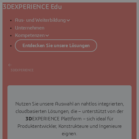
3DEXPERIENCE Edu
Aus- und Weiterbildung
Unternehmen
Kompetenzen
Entdecken Sie unsere Lösungen
3DEXPERIENCE
3D-Design
Nutzen Sie unsere Auswahl an nahtlos integrierten,
SOLIDWORKS Cloud-Anwendungen
cloudbasierten Lösungen, die – unterstützt von der
ANGEBOT ANFORDERN
3D
EXPERIENCE Plattform – sich ideal für
Produktentwickler, Konstrukteure und Ingenieure
eignen.