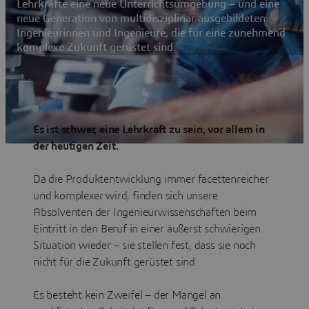
Lehrkräfte eine neue Unterrichtsumgebung – und eine
neue Generation von multidisziplinär ausgebildeten
Ingenieurinnen und Ingenieure, die für eine zunehmend
komplexe Zukunft gerüstet sind.
Es ist schwer, eine Lehrkraft zu sein, vor allem in
der heutigen Zeit.
Da die Produktentwicklung immer facettenreicher
und komplexer wird, finden sich unsere
Absolventen der Ingenieurwissenschaften beim
Eintritt in den Beruf in einer äußerst schwierigen
Situation wieder – sie stellen fest, dass sie noch
nicht für die Zukunft gerüstet sind.
Es besteht kein Zweifel – der Mangel an