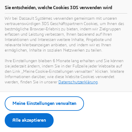
Sie entscheiden, welche Cookies 3DS verwenden wird
Virtuelle Fertigung
Generative Konstruktion [MODS
Wir bei Dassault Systèmes verwenden gemeinsam mit unseren
vertrauenswürdigen 3DS Geschäftspartnern Cookies, um Ihnen das
bestmögliche Browser-Erlebnis zu bieten, indem wir Zielgruppen
erfassen und Leistung verbessern, Ihnen basierend auf Ihren
Interaktionen und Interessen weitere Inhalte, Angebote und
relevante Werbeanzeigen anbieten, und indem wir es Ihnen
ermöglichen, Inhalte in sozialen Netzwerken zu teilen.
Ihre Einstellungen bleiben 6 Monate lang erhalten und Sie können
sie jederzeit ändern, indem Sie in der Fußzeile jeder Webseite auf
den Link „Meine Cookie-Einstellungen verwalten“ klicken. Weitere
Informationen darüber, wie diese Website Cookies verwendet
werden, finden Sie in unserer
Datenschutzerklärung
.
Da virtuelle Zwillinge die Entwicklungszeit und den
Meine Einstellungen verwalten
Werkstoffverbrauch um bis zu 50 % reduzieren können,
werden die Studierenden darin geschult, Konstruktionen
Alle akzeptieren
unter Berücksichtigung der Herstellbarkeit zu erstellen.