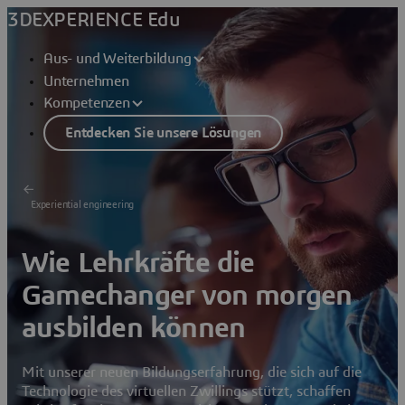
3DEXPERIENCE Edu
Aus- und Weiterbildung
Unternehmen
Kompetenzen
Entdecken Sie unsere Lösungen
Experiential engineering
Wie Lehrkräfte die
Gamechanger von morgen
ausbilden können
Mit unserer neuen Bildungserfahrung, die sich auf die
Technologie des virtuellen Zwillings stützt, schaffen