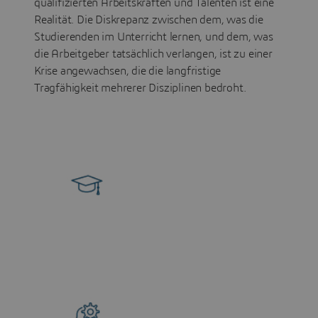
qualifizierten Arbeitskräften und Talenten ist eine
Realität. Die Diskrepanz zwischen dem, was die
Studierenden im Unterricht lernen, und dem, was
die Arbeitgeber tatsächlich verlangen, ist zu einer
Krise angewachsen, die die langfristige
Tragfähigkeit mehrerer Disziplinen bedroht.
59 %
der
Hochschulabsolventen
verfügen nicht über die
nötigen Kompetenzen für
1
ihren Beruf