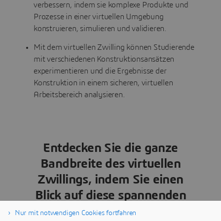
verbessern, indem sie komplexe Produkte und
Prozesse in einer virtuellen Umgebung
konstruieren, simulieren und validieren.
Mit dem virtuellen Zwilling können Studierende
mit verschiedenen Konstruktionsansätzen
experimentieren und die Ergebnisse der
Konstruktion in einem sicheren, virtuellen
Arbeitsbereich analysieren.
Entdecken Sie die ganze
Bandbreite des virtuellen
Zwillings, indem Sie einen
Blick auf diese spannenden
Aspekte werfen:
Nur mit notwendigen Cookies fortfahren