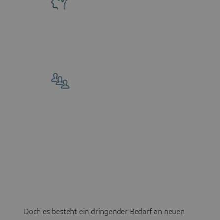
1/3
der Arbeitskräfte in
Europa verfügen nicht
über grundlegende
2
digitale Kompetenzen
85 Millionen
unbesetzte Stellen bis
2030 aufgrund des
weltweiten
3
Talentmangels
Doch es besteht ein dringender Bedarf an neuen