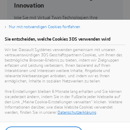
Innovation
Wie Sie mit Virtual Twin-Technologien Ihre
Produkte, Prozesse und sogar Geschäftsmodelle
Nur mit notwendigen Cookies fortfahren
neu denken können, um radikal neue, nachhaltige
Innovationen zu entwickeln.
Sie entscheiden, welche Cookies 3DS verwenden wird
Wir bei Dassault Systèmes verwenden gemeinsam mit unseren
vertrauenswürdigen 3DS Geschäftspartnern Cookies, um Ihnen das
Zum Thema Nachhaltigkeit
bestmögliche Browser-Erlebnis zu bieten, indem wir Zielgruppen
erfassen und Leistung verbessern, Ihnen basierend auf Ihren
Interaktionen und Interessen weitere Inhalte, Angebote und
relevante Werbeanzeigen anbieten, und indem wir es Ihnen
ermöglichen, Inhalte in sozialen Netzwerken zu teilen.
Unsere aktuellen Neuigkeiten
Ihre Einstellungen bleiben 6 Monate lang erhalten und Sie können
sie jederzeit ändern, indem Sie in der Fußzeile jeder Webseite auf
den Link „Meine Cookie-Einstellungen verwalten“ klicken. Weitere
Hier finden Sie alle Pressemitteilungen und
Informationen darüber, wie diese Website Cookies verwendet
Medienberichte von Dassault Systèmes.
werden, finden Sie in unserer
Datenschutzerklärung
.