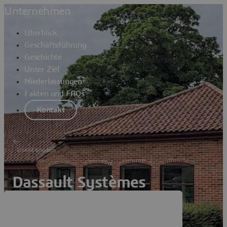
Unternehmen
Überblick
Geschäftsführung
Geschichte
Unser Ziel
Niederlassungen
Fakten und FAQs
Kontakt
United kingdom
Dassault Systèmes
Nottingham