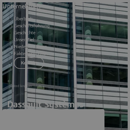
Unternehmen
Überblick
Geschäftsführung
Geschichte
Unser Ziel
Niederlassungen
Fakten und FAQs
Kontakt
United kingdom
Dassault Systèmes
Hammersmith Grove