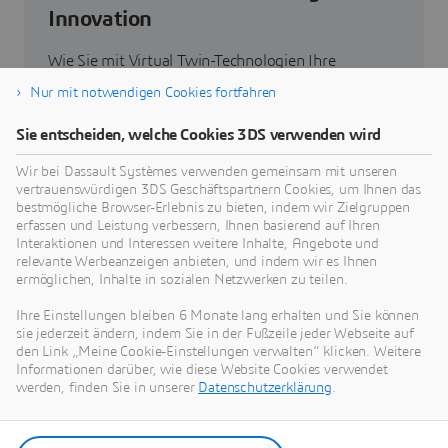
Innovation
Wie Sie mit Virtual Twin-Technologien Ihre
Produkte, Prozesse und sogar Geschäftsmodelle
Nur mit notwendigen Cookies fortfahren
neu denken können, um radikal neue, nachhaltige
Innovationen zu entwickeln.
Sie entscheiden, welche Cookies 3DS verwenden wird
Wir bei Dassault Systèmes verwenden gemeinsam mit unseren
vertrauenswürdigen 3DS Geschäftspartnern Cookies, um Ihnen das
Zum Thema Nachhaltigkeit
bestmögliche Browser-Erlebnis zu bieten, indem wir Zielgruppen
erfassen und Leistung verbessern, Ihnen basierend auf Ihren
Interaktionen und Interessen weitere Inhalte, Angebote und
relevante Werbeanzeigen anbieten, und indem wir es Ihnen
ermöglichen, Inhalte in sozialen Netzwerken zu teilen.
Unsere aktuellen Neuigkeiten
Ihre Einstellungen bleiben 6 Monate lang erhalten und Sie können
sie jederzeit ändern, indem Sie in der Fußzeile jeder Webseite auf
den Link „Meine Cookie-Einstellungen verwalten“ klicken. Weitere
Hier finden Sie alle Pressemitteilungen und
Informationen darüber, wie diese Website Cookies verwendet
Medienberichte von Dassault Systèmes.
werden, finden Sie in unserer
Datenschutzerklärung
.