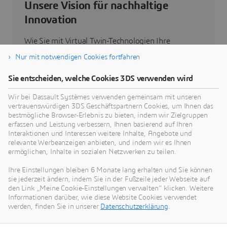
Unsere Vision für nachhaltige
Innovation
Wie Sie mit Virtual Twin-Technologien Ihre
Produkte, Prozesse und sogar Geschäftsmodelle
Nur mit notwendigen Cookies fortfahren
neu denken können, um radikal neue, nachhaltige
Innovationen zu entwickeln.
Sie entscheiden, welche Cookies 3DS verwenden wird
Wir bei Dassault Systèmes verwenden gemeinsam mit unseren
vertrauenswürdigen 3DS Geschäftspartnern Cookies, um Ihnen das
Zum Thema Nachhaltigkeit
bestmögliche Browser-Erlebnis zu bieten, indem wir Zielgruppen
erfassen und Leistung verbessern, Ihnen basierend auf Ihren
Interaktionen und Interessen weitere Inhalte, Angebote und
relevante Werbeanzeigen anbieten, und indem wir es Ihnen
ermöglichen, Inhalte in sozialen Netzwerken zu teilen.
Unsere aktuellen Neuigkeiten
Ihre Einstellungen bleiben 6 Monate lang erhalten und Sie können
sie jederzeit ändern, indem Sie in der Fußzeile jeder Webseite auf
den Link „Meine Cookie-Einstellungen verwalten“ klicken. Weitere
Hier finden Sie alle Pressemitteilungen und
Informationen darüber, wie diese Website Cookies verwendet
Medienberichte von Dassault Systèmes.
werden, finden Sie in unserer
Datenschutzerklärung
.