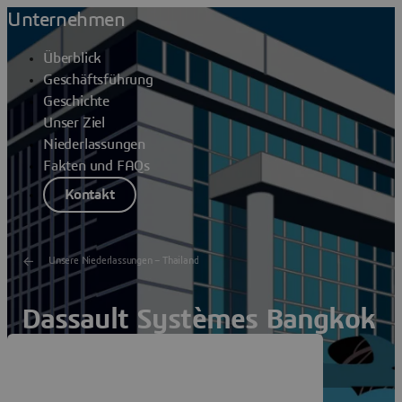
Unternehmen
Überblick
Geschäftsführung
Geschichte
Unser Ziel
Niederlassungen
Fakten und FAQs
Kontakt
Unsere Niederlassungen – Thailand
Dassault Systèmes Bangkok
Huaykwang