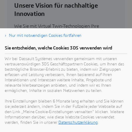
Unsere Vision für nachhaltige
Innovation
Wie Sie mit Virtual Twin-Technologien Ihre
Produkte, Prozesse und sogar Geschäftsmodelle
Nur mit notwendigen Cookies fortfahren
neu denken können, um radikal neue, nachhaltige
Innovationen zu entwickeln.
Sie entscheiden, welche Cookies 3DS verwenden wird
Wir bei Dassault Systèmes verwenden gemeinsam mit unseren
vertrauenswürdigen 3DS Geschäftspartnern Cookies, um Ihnen das
Zum Thema Nachhaltigkeit
bestmögliche Browser-Erlebnis zu bieten, indem wir Zielgruppen
erfassen und Leistung verbessern, Ihnen basierend auf Ihren
Interaktionen und Interessen weitere Inhalte, Angebote und
relevante Werbeanzeigen anbieten, und indem wir es Ihnen
ermöglichen, Inhalte in sozialen Netzwerken zu teilen.
Unsere aktuellen Neuigkeiten
Ihre Einstellungen bleiben 6 Monate lang erhalten und Sie können
sie jederzeit ändern, indem Sie in der Fußzeile jeder Webseite auf
den Link „Meine Cookie-Einstellungen verwalten“ klicken. Weitere
Hier finden Sie alle Pressemitteilungen und
Informationen darüber, wie diese Website Cookies verwendet
Medienberichte von Dassault Systèmes.
werden, finden Sie in unserer
Datenschutzerklärung
.