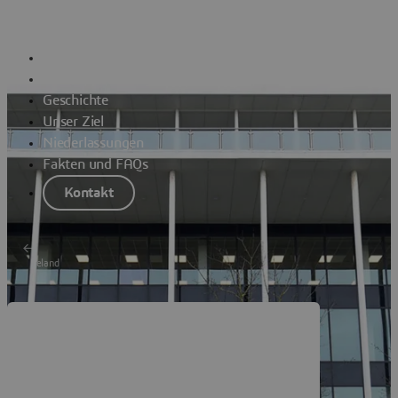
Unternehmen
Überblick
Geschäftsführung
Geschichte
Unser Ziel
Niederlassungen
Fakten und FAQs
Kontakt
Ireland
Dassault Systèmes Cork