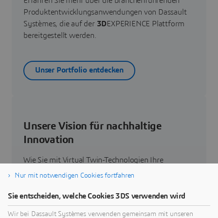
Erfahren Sie mehr über die branchenführenden
Produktentwicklungsanwendungen von Dassault
Systèmes, die auf der
3D
EXPERIENCE Plattform
bereitgestellt werden.
Unser Portfolio entdecken
Unsere Vision für nachhaltige
Innovation
Wie Sie mit Virtual Twin-Technologien Ihre
Produkte, Prozesse und sogar Geschäftsmodelle
Nur mit notwendigen Cookies fortfahren
neu denken können, um radikal neue, nachhaltige
Innovationen zu entwickeln.
Sie entscheiden, welche Cookies 3DS verwenden wird
Wir bei Dassault Systèmes verwenden gemeinsam mit unseren