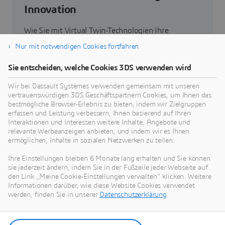
Innovation
Wie Sie mit Virtual Twin-Technologien Ihre
Produkte, Prozesse und sogar Geschäftsmodelle
Nur mit notwendigen Cookies fortfahren
neu denken können, um radikal neue, nachhaltige
Innovationen zu entwickeln.
Sie entscheiden, welche Cookies 3DS verwenden wird
Wir bei Dassault Systèmes verwenden gemeinsam mit unseren
vertrauenswürdigen 3DS Geschäftspartnern Cookies, um Ihnen das
Zum Thema Nachhaltigkeit
bestmögliche Browser-Erlebnis zu bieten, indem wir Zielgruppen
erfassen und Leistung verbessern, Ihnen basierend auf Ihren
Interaktionen und Interessen weitere Inhalte, Angebote und
relevante Werbeanzeigen anbieten, und indem wir es Ihnen
ermöglichen, Inhalte in sozialen Netzwerken zu teilen.
Unsere aktuellen Neuigkeiten
Ihre Einstellungen bleiben 6 Monate lang erhalten und Sie können
sie jederzeit ändern, indem Sie in der Fußzeile jeder Webseite auf
den Link „Meine Cookie-Einstellungen verwalten“ klicken. Weitere
Hier finden Sie alle Pressemitteilungen und
Informationen darüber, wie diese Website Cookies verwendet
Medienberichte von Dassault Systèmes.
werden, finden Sie in unserer
Datenschutzerklärung
.