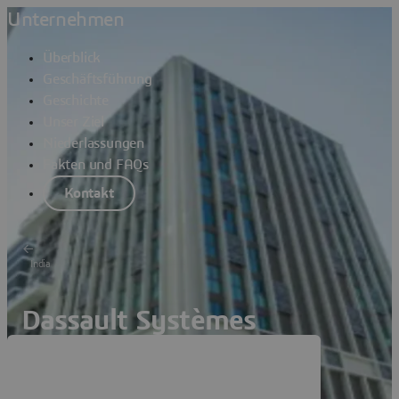
Unternehmen
Überblick
Geschäftsführung
Geschichte
Unser Ziel
Niederlassungen
Fakten und FAQs
Kontakt
India
Dassault Systèmes
Ahmedabad