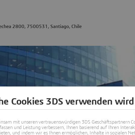
enechea 2800, 7500531, Santiago, Chile
che Cookies 3DS verwenden wird
nsam mit unseren vertrauenswürdigen 3DS Geschäftspartnern Co
erlassungen weltweit anzeigen
fassen und Leistung verbessern, Ihnen basierend auf Ihren Interak
ten, und indem wir es Ihnen ermöglichen, Inhalte in sozialen Net