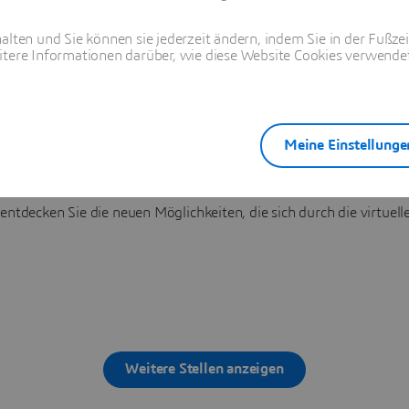
alten und Sie können sie jederzeit ändern, indem Sie in der Fußze
itere Informationen darüber, wie diese Website Cookies verwendet
Stellenangebote in Chile
Meine Einstellunge
rsen und inklusiven Belegschaft von Dassault Systèmes in Chile! Wi
vielen verschiedenen Bereichen.
tdecken Sie die neuen Möglichkeiten, die sich durch die virtuel
Weitere Stellen anzeigen