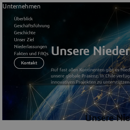
Unternehmen
Überblick
Geschäftsführung
Geschichte
Unser Ziel
Niederlassungen
Unsere Nieder
Fakten und FAQs
Kontakt
Auf fast allen Kontinenten gibt es Nie
unsere globale Präsenz. In Chile verfü
innovativen Projekten zu unterstützen
Unsere Nie