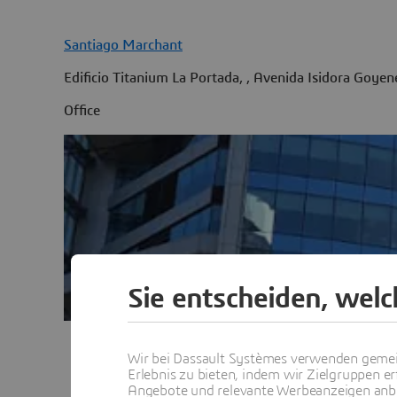
Santiago Marchant
Edificio Titanium La Portada, , Avenida Isidora Goy
Office
Sie entscheiden, wel
Wir bei Dassault Systèmes verwenden gemei
Alle Nied
Erlebnis zu bieten, indem wir Zielgruppen er
Angebote und relevante Werbeanzeigen anbie