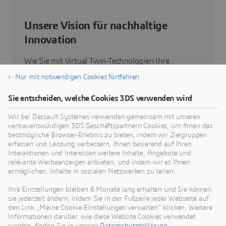
Unsere Vision für nachhaltige
Innovation
Wie Sie mit Virtual Twin-Technologien Ihre
Produkte, Prozesse und sogar Geschäftsmodelle
Nur mit notwendigen Cookies fortfahren
neu denken können, um radikal neue, nachhaltige
Innovationen zu entwickeln.
Sie entscheiden, welche Cookies 3DS verwenden wird
Wir bei Dassault Systèmes verwenden gemeinsam mit unseren
vertrauenswürdigen 3DS Geschäftspartnern Cookies, um Ihnen das
Zum Thema Nachhaltigkeit
bestmögliche Browser-Erlebnis zu bieten, indem wir Zielgruppen
erfassen und Leistung verbessern, Ihnen basierend auf Ihren
Interaktionen und Interessen weitere Inhalte, Angebote und
relevante Werbeanzeigen anbieten, und indem wir es Ihnen
ermöglichen, Inhalte in sozialen Netzwerken zu teilen.
Unsere aktuellen Neuigkeiten
Ihre Einstellungen bleiben 6 Monate lang erhalten und Sie können
sie jederzeit ändern, indem Sie in der Fußzeile jeder Webseite auf
den Link „Meine Cookie-Einstellungen verwalten“ klicken. Weitere
Hier finden Sie alle Pressemitteilungen und
Informationen darüber, wie diese Website Cookies verwendet
Medienberichte von Dassault Systèmes.