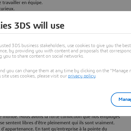
 travailler en équipe.
curieux.
ies 3DS will use
l’innovation technologique, portée par une forte croissance
nous suivre sur Linkedin et découvrez nos dernières offres
usted 3DS business stakeholders, use cookies to give you the bes
nce, by providing you with content and proposals that correspond 
ng you to share content on social networks.
and you can change them at any time by clicking on the "Manage my
ite uses cookies, please visit our
privacy policy
.
 la santé
lusion
e : plan de formation, mobilités internes, etc.
Manag
ologie et d’innovation durable, s’efforce de créer des
s le monde. Nous avons la forte conviction que nos employés
e sentent libres d’être pleinement qui ils sont vraiment.
t d’appartenance. En tant qu’entreprise à la pointe du