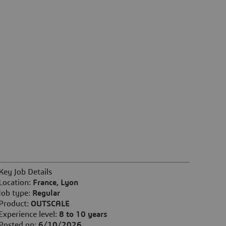
Key Job Details
Location:
France, Lyon
Job type:
Regular
Product:
OUTSCALE
Experience level:
8 to 10 years
Posted on:
6/10/2026