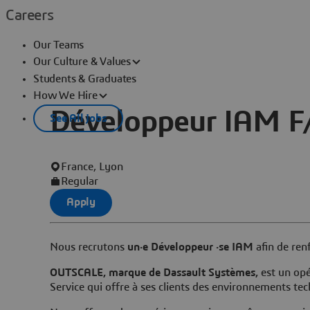
Careers
Our Teams
Our Culture & Values
Students & Graduates
How We Hire
Développeur IAM F
See All Jobs
France, Lyon
Regular
Apply
Nous recrutons
un·e Développeur ·se
IAM
afin de ren
OUTSCALE, marque de Dassault Systèmes,
est un opé
Service qui offre à ses clients des environnements te