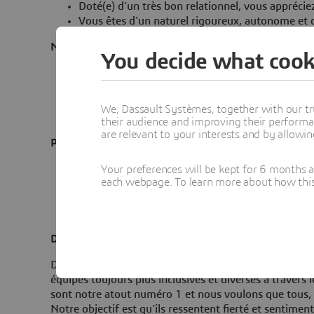
Doté(e) d’un très bon relationnel, vous appréciez
Vous êtes d'un naturel rigoureux, autonome et 
Nous rejoindre c'est aussi
You decide what cook
Intégrer une entreprise scientifique au cœur de 
depuis plus de 40 ans
Vous souhaitez en savoir plus ? N'hésitez pas à 
We, Dassault Systèmes, together with our tr
et actus.
their audience and improving their performa
are relevant to your interests and by allowi
Principaux avantages et bénéfices :
Environnement multiculturel
Your preferences will be kept for 6 months 
each webpage. To learn more about how this s
Cadre de travail convivial axé sur le bien-être et
Engagement en faveur de la diversité et de l’inc
Politique dynamique de développement de carrièr
Déclaration de diversité
Dassault Systèmes, avant-gardiste en matière de techn
équipes toujours plus inclusives et diverses à traver
sont notre atout numéro 1 et nous voulons que tous, s
Notre objectif est qu’ils ressentent fierté et sentimen