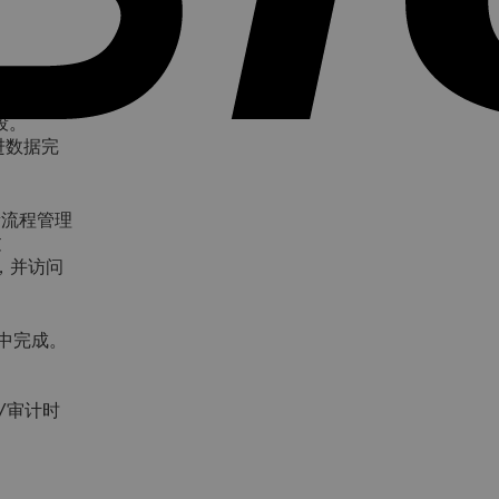
段。
进数据完
量流程管理
过
，并访问
案中完成。
查/审计时