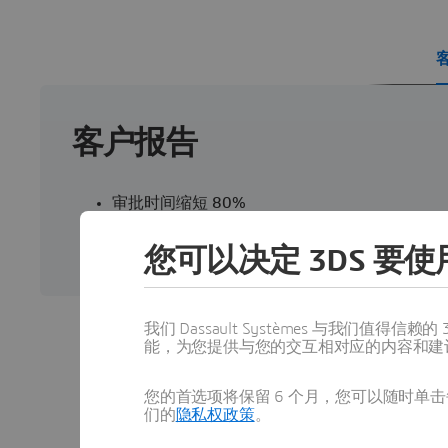
客户报告
审批时间缩短 80%
首次申报/首次上市的时间缩短 40%
与采用不联网系统的传统存储库相比，成本降低了
您可以决定 3DS 要使用
我们 Dassault Systèmes 与我们
能，为您提供与您的交互相对应的内容和建
您的首选项将保留 6 个月，您可以随时单击每
了解有关 
们的
隐私权政策
。