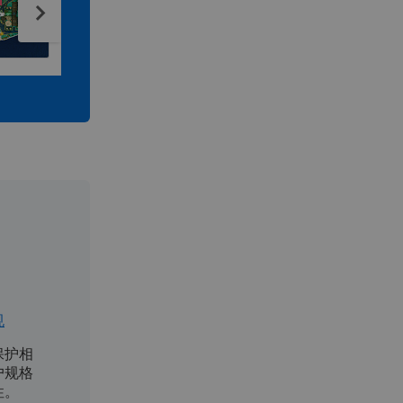
Design, optimize, validate and
Opt
certify your marine and offshore
man
assets
规
海上的可持续运营
保护相
促进协同创新,以设计、构
户规格
建和运营更清洁、更智能
性。
和更安全的资产。