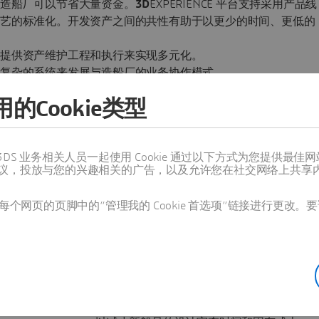
，造船厂可以节省大量资金。
3D
EXPERIENCE 平台支持采用产品线
工艺的标准化。开发资产之间的共性有助于以更少的时间、更低的
过提供资产维护工程和执行来实现多元化。
复杂的系统来发展与造船厂的业务协作模式。
的Cookie类型
值得信赖的 3DS 业务相关人员一起使用 Cookie 通过以下方式为您
议，投放与您的兴趣相关的广告，以及允许您在社交网络上共享
个网页的页脚中的“管理我的 Cookie 首选项”链接进行更改。要
成功案例
进入新时代
法国维里他斯船级社和海军集团基于
3D
EXPERIENCE 平台联合开发新 3D 分级流