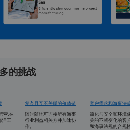
Sea
Efficiently plan your marine project
manufacturing
多的挑战
境
复杂且互不关联的价值链
客户需求和海事法
运营,在
随时随地可连接所有海事
简化与安全和环境
海洋工
行业利益相关方并加速协
关的不断变化的客
。
作。
和海事法规的合规