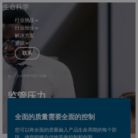
生命科学
行业挑战
行业细分
解决方案
资源
联系
生命科学与医疗保健
监管压力
对于生命科学公司而言，监管环境在不断变化，而每一次
全面的质量需要全面的控制
变化会导致不合规风险增加。
请参见解决方案
您可以将全面的质量融入产品生命周期的每个阶
段，使您能够自信地平衡控制和创新。