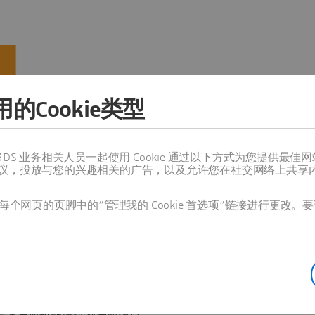
的Cookie类型
值得信赖的 3DS 业务相关人员一起使用 Cookie 通过以下方式为您
议，投放与您的兴趣相关的广告，以及允许您在社交网络上共享
个网页的页脚中的“管理我的 Cookie 首选项”链接进行更改。要
，帮助建设更加包容、安全、
IXEL 平台基于三种不同的底
足不同市场和多样化的出行需
助缓解交通拥堵、优化城市物流