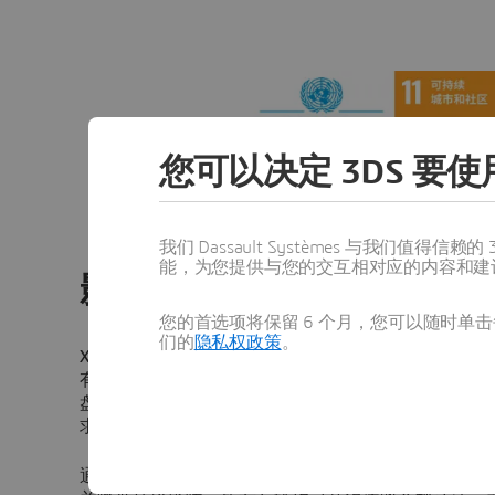
您可以决定 3DS 要使用
我们 Dassault Systèmes 与我们
能，为您提供与您的交互相对应的内容和建
影响
您的首选项将保留 6 个月，您可以随时单击每
们的
隐私权政策
。
XYT 积极支持
可持续发展目标 11：可持续城市和社区
有韧性、可持续的城市与人类住区。其模块化的 XYT P
盘架构（X、Y、T），分别对应不同的产品线，以满
求。
通过提供灵活且规模适配的出行解决方案，XYT 帮