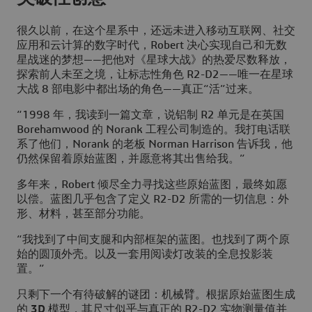
很久以前，在这个星系中，还远未进入移动互联网、社交
应用和云计算的数字时代，Robert 决心实现自己和无数
星战迷的梦想——把他对《星球大战》的热爱尽数释放，
探索前人未至之境，让标志性角色 R2-D2——唯一在星球
大战 8 部电影中都出场的角色——真正“活”过来。
“1998 年，我读到一篇文章，说铝制 R2 单元是在英国
Borehamwood 的 Norank 工程公司制造的。我打电话联
系了他们，Norank 的老板 Norman Harrison 告诉我，他
仍然保留着原始蓝图，并愿意将其出售给我。”
多年来，Robert 倾尽全力寻找这些原始蓝图，最终如愿
以偿。蓝图几乎包含了定义 R2-D2 所需的一切信息：外
形、材料，甚至部分功能。
“我找到了中间支腿和内部框架的蓝图。也找到了两个原
始的圆顶外壳。以及一套用阅读灯改装的全息投影装
置。”
只剩下一个有待破解的谜团：机械臂。根据原始蓝图生成
的
3D
模型，其尺寸似乎与真正的 R2-D2 实物测量值并