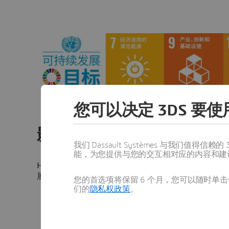
您可以决定 3DS 要使用
影响
我们 Dassault Systèmes 与我们
能，为您提供与您的交互相对应的内容和建
H2 Clipper 通过其开创性的飞艇氢气运输技术，
展目标（SDG）。
您的首选项将保留 6 个月，您可以随时单击每
们的
隐私权政策
。
与 SDG 7 高度一致：经济适用的清洁能源， H2 C
运输 99.999% 纯度的氢气，确保以可负担
切需要的市场。