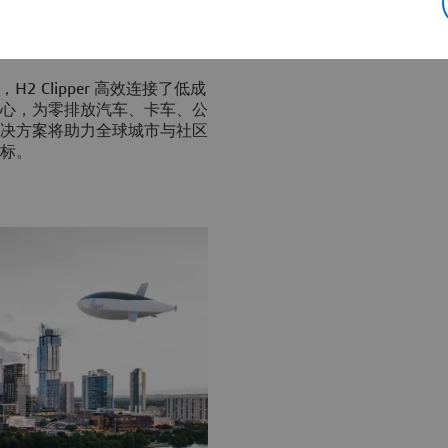
，该公司为全球产业提供变革
升力，H2 Clipper 提供
货物从工厂运送至配送中心，并
2 Clipper 高效连接了低成
心，为零排放汽车、卡车、公
决方案将助力全球城市与社区
标。