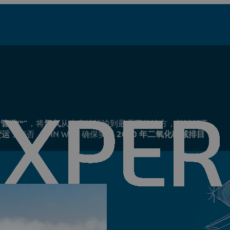
中管道™”
，将
氢气
从生产地运输到最需要的地方，并以低于
货运
，能否（CAN WE）确保实现
2050 年二氧化碳减排目