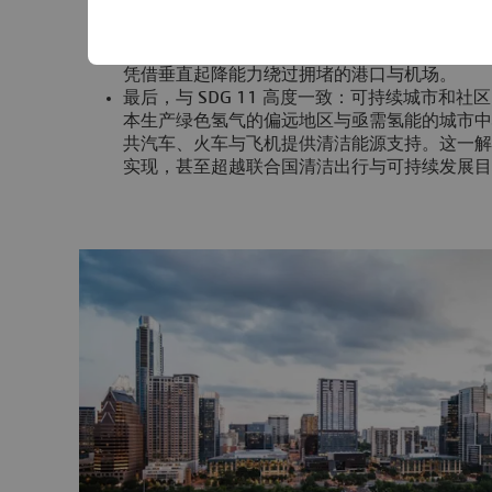
与 SDG 9 高度一致：产业、创新和基础设施
性、可持续的基础设施。通过将绿色氢同时用于推进与
了一种 100% 无碳物流解决方案，可直接将
凭借垂直起降能力绕过拥堵的港口与机场。
最后，与 SDG 11 高度一致：可持续城市和社区，H
本生产绿色氢气的偏远地区与亟需氢能的城市中
共汽车、火车与飞机提供清洁能源支持。这一解
实现，甚至超越联合国清洁出行与可持续发展目