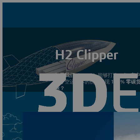
H2 Clipper
如果我们（IF WE）
能够打造一条
“空
当今空运成本的价格实现
100% 零碳
标？