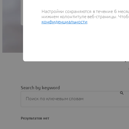
инноваций, способных улучшить обслужива
Настройки сохраняются в течение 6 меся
нижнем колонтитуле веб-страницы. Чтобы
конфиденциальности
.
Узнайте,
Search by keyword
Результатов нет