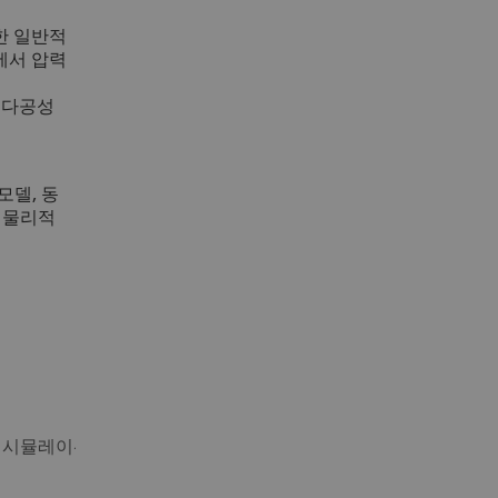
한 일반적
에서 압력
, 다공성
모델, 동
인 물리적
 시뮬레이션