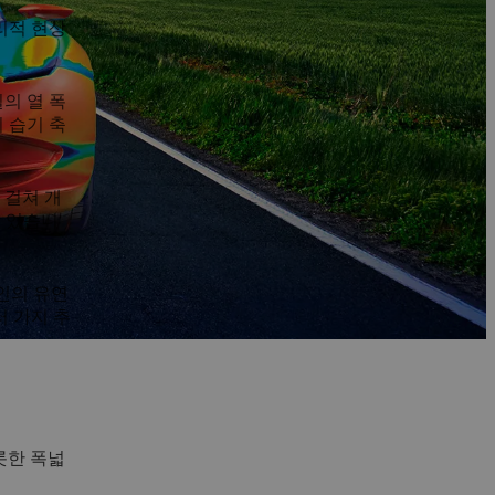
리적 현상
의 열 폭
 습기 축
 걸쳐 개
고 있습니
라인의 유연
러 가지 추
롯한 폭넓