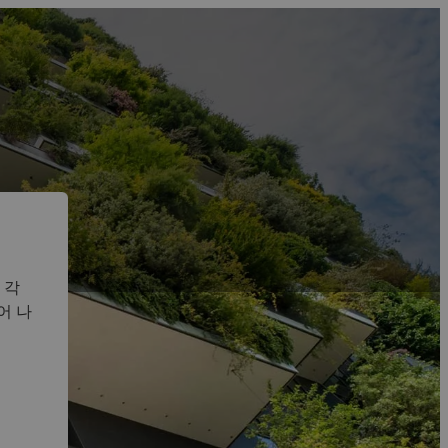
 각
어 나