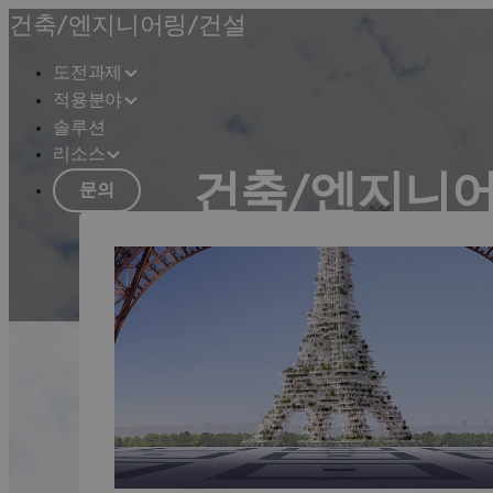
건축/엔지니어링/건설
도전과제
적용분야
솔루션
리소스
건축/엔지니어
문의
협업과 제품화를 통해 건설의 지속가능
보기