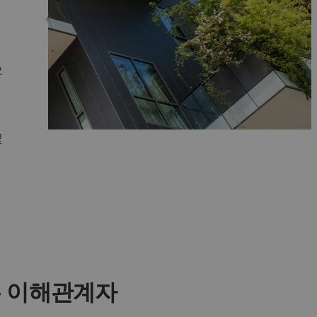
오
및
든 이해관계자