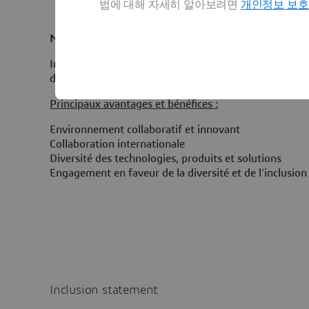
법에 대해 자세히 알아보려면
개인정보 보
Nous rejoindre c'est aussi
Intégrer une entreprise scientifique au cœur de l’inno
depuis plus de 40 ans.
Principaux avantages et bénéfices :
Environnement collaboratif et innovant
Collaboration internationale
Diversité des technologies, produits et solutions
Engagement en faveur de l
Inclusion statement