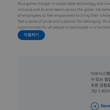
As a game-changer in sustainable technology and inno
inclusive and diverse teams across the globe. We bel
all employees to feel empowered to bring their whole 
feel a sense of pride and a passion for belonging. As 
opportunities for all people to participate in a harmo
지원하기
다쏘시스템은
수 있는 협
트윈 경험을
2만 3,8
Dass