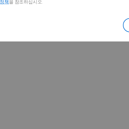
호정책
을 참조하십시오.
vation technologique, portée par une forte croissance
a diversité et de l’inclusion