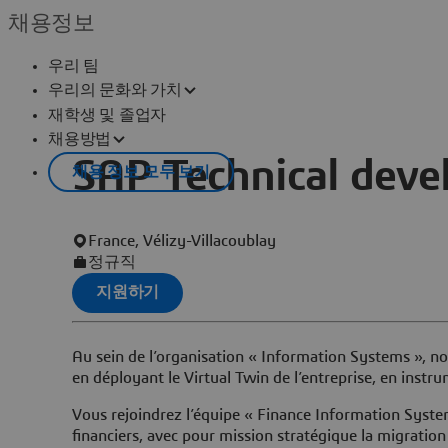
채용정보
우리 팀
우리의 문화와 가치
재학생 및 졸업자
채용방법
SAP Technical deve
채용 정보 모두 보기
France, Vélizy-Villacoublay
정규직
지원하기
Au sein de l’organisation « Information Systems », 
en déployant le Virtual Twin de l’entreprise, en inst
Vous rejoindrez l’équipe « Finance Information Syste
financiers, avec pour mission stratégique la migrati