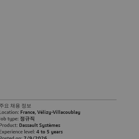
주요 채용 정보
Location:
France, Vélizy-Villacoublay
Job type:
정규직
Product:
Dassault Systèmes
Experience level:
4 to 5 years
Posted on:
7/9/2026