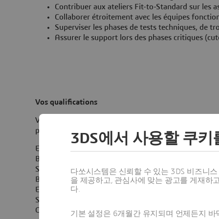
Contribuer aux ateliers Fit-to-Standard sur les 
Collaborer étroitement avec les équipes fonctio
Superviser les phases de tests techniques, de t
Assurer le support lors des phases critiques (cut
Vos qualifications
Vous êtes titulaire d'un diplôme d'ingénieur ou équi
post diplomation.
3DS에서 사용할 쿠키
Expérience confirmée sur SAP S/4HANA Public Cloud,
Bon niveau d’anglais (B2 minimum)
Solide expertise en intégration SAP (API, middleware,
다쏘시스템은 신뢰할 수 있는 3DS 비즈니
Bonne maîtrise de SAP BTP et des concepts d’extensibi
을 제공하고, 관심사에 맞는 광고를 게재하
다.
Expérience en développement SAP (ABAP Cloud, Fiori
Sensibilité aux enjeux d’architecture (clean core, sécuri
Capacité à évoluer dans un environnement internationa
기본 설정은 6개월간 유지되며 언제든지 바닥