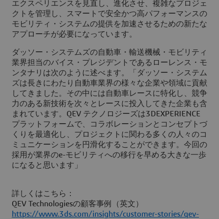
エクスペリエンスを見直し、進化させ、複雑なプロジェ
クトを管理し、スマートで安全かつ高パフォーマンスの
モビリティ・システムの提供を加速させるための新たな
アプローチが必要になっています。
ダッソー・システムズの自動車・輸送機械・モビリティ
業界担当のバイス・プレジデントであるローレンス・モ
ンタナリは次のように述べます。「ダッソー・システム
ズは長きにわたり自動車業界の様々な企業や領域に貢献
してきました。その中には自動車レースに特化し、競争
力のある新技術を次々とレースに投入してきた企業も含
まれています。QEV テクノロジーズは3DEXPERIENCE
プラットフォームで、コラボレーションとコンセプトづ
くりを最適化し、プロジェクトに関わる多くの人々のコ
ミュニケーションを円滑化することができます。今回の
採用が業界のe-モビリティへの移行を早める大きな一歩
になると思います」
詳しくはこちら：
QEV Technologiesの顧客事例（英文）
https://www.3ds.com/insights/customer-stories/qev-