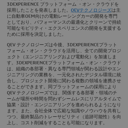
3DEXPERIENCE プラットフォーム ・オン・クラウドを
採用したことを発表しました。
QEVテクノロジーズ
は主
に自動車OEM向けの電動レーシングカーの開発を専門
としており、パフォーマンスの最適化とクリーンで持続
可能なモビリティ・エクスペリエンスの開発を支援する
ために採用を決定しました。
QEV テクノロジーズは今後、3DEXPERIENCEプラット
フォーム・オン・クラウドを活用し、全ての開発プロジ
ェクト（エンジニアリングおよび電動化）を加速しま
す。3DEXPERIENCEプラットフォーム・オン・クラウド
は、組織の各部署・異なる専門領域が関わる設計やエン
ジニアリングの業務を、一元化されたデジタル環境に統
合し、プロジェクト開発に関わる複数の領域を連携させ
ることができます。同プラットフォームの採用により
QEV テクノロジーズでは、関係する各部署・領域のチ
ームが場所や時間を問わずシームレスにリアルタイムで
協業・設計・エンジニアリングを進められるようになり
ます。また、会社全体で広範な知識やノウハウを共有し
つつ、最終製品のトレーサビリティ（追跡可能性）を向
上し、コスト削減をすることも可能になります。