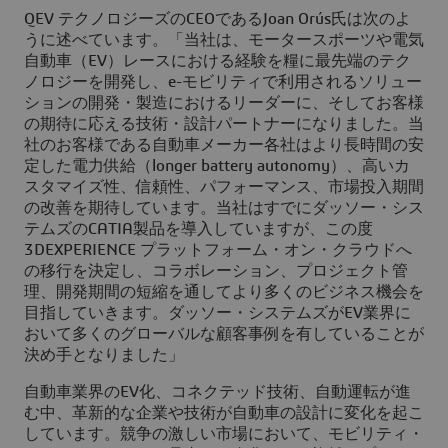
QEV テクノロジーズのCEOであるJoan Orús氏は次のよ
うに述べています。「当社は、モータースポーツや電気
自動車（EV）レースにおける経験を糧に最先端のテク
ノロジーを開発し、e-モビリティで利用されるソリュー
ションの開発・製造におけるリーダーに、そしてお客様
の期待に応える技術・設計パートナーになりました。当
社のお客様である自動車メーカー各社はより長時間の安
定した電力供給（longer battery autonomy）、高いカ
スタマイズ性、信頼性、パフォーマンス、市場投入期間
の改善を期待しています。当社はすでにダッソー・シス
テムズのCATIA製品を導入していますが、この度
3DEXPERIENCE プラットフォーム・オン・クラウドへ
の移行を決定し、コラボレーション、プロジェクト管
理、開発期間の短縮を通してより多くのビジネス機会を
目指していきます。ダッソー・システムズがEV業界に
おいて多くのグローバルな顧客事例を有していることが
決め手となりました」
自動車業界のEV化、コネクテッド技術、自動運転が進
む中、革新的な企業や技術が自動車の設計に変化を起こ
しています。競争の激しい市場において、モビリティ・