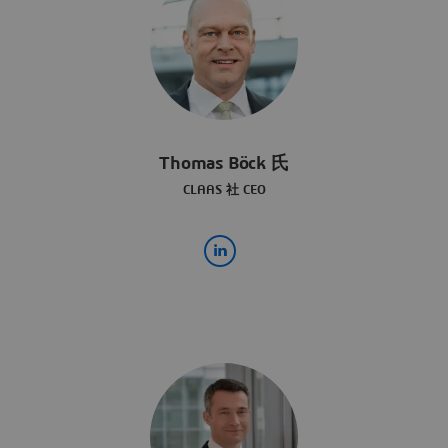
Thomas Böck 氏
CLAAS 社 CEO