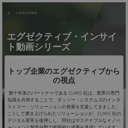
お客様活用事例
エグゼクティブ・インサイ
ト動画シリーズ
新しいエグゼクティブ・インサイト動画シリーズをご覧
ください。ダッソー・システムズのスタジオでお客様と
トップ企業のエグゼクティブから
の興味深いディスカッションを収録。業界第一人者の貴
の視点
重な意見を聞くことができます。
数十年来のパートナーである CLAAS 社は、業界の専門
知識を共有することで、ダッソー・システムズのインダ
ストリー・ソリューションの発展を支援してきました。
こうして磨き上げられたソリューションが、CLAAS 社の
デジタル変革を後押しし、同社はサステナブルなイノベ
ーションと製造分野で画期的な成果を達成しています。