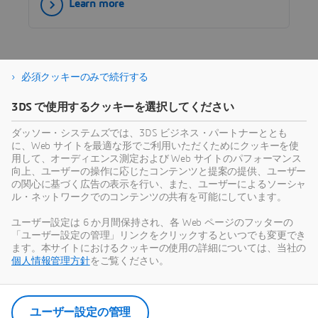
Learn more
design reuse, digital simulation before
manufacture and consequently less waste and
production corrections.
必須クッキーのみで続行する
3DS で使用するクッキーを選択してください
お客様活用事例でインスピレーシ
ダッソー・システムズでは、3DS ビジネス・パートナーととも
に、Web サイトを最適な形でご利用いただくためにクッキーを使
ョンを得る
用して、オーディエンス測定および Web サイトのパフォーマンス
向上、ユーザーの操作に応じたコンテンツと提案の提供、ユーザー
の関心に基づく広告の表示を行い、また、ユーザーによるソーシャ
ル・ネットワークでのコンテンツの共有を可能にしています。
ユーザー設定は 6 か月間保持され、各 Web ページのフッターの
「ユーザー設定の管理」リンクをクリックするといつでも変更でき
お客様活用事例
ます。本サイトにおけるクッキーの使用の詳細については、当社の
機能的な外骨格を構築
個人情報管理方針
をご覧ください。
する方法
SOLIDWORKSは、人気のソーシャル
メディア インフルエンサーである
Tyler Csatari氏が、エンターテイン
ユーザー設定の管理