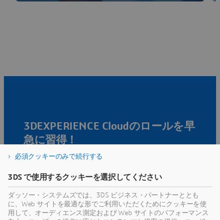
3DEXPERIENCE Cloudのロールを早
急に習得！
必須クッキーのみで続行する
ラーニング・エクスペリエンス・ライブラリは、
学習
時間の短縮
および
広範なeラーニング・オプ
3DS で使用するクッキーを選択してください
ション
など、さまざまなメリットを提供します。
ダッソー・システムズでは、3DS ビジネス・パートナーととも
いつでもどこからでも、短期間のインタラクティ
に、Web サイトを最適な形でご利用いただくためにクッキーを使
ブ・コースやテクニカル・ディープ・ダイブを利
用して、オーディエンス測定および Web サイトのパフォーマンス
用できます。