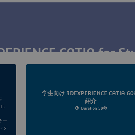
ERIENCE CATIA for St
ニアリングのために、CATIA V5から
3D
EXPERIENCEへア
う。
学生向け
3D
EXPERIENCE CATIA 6
E
紹介
ts
Duration 59秒
ラー
ンツ