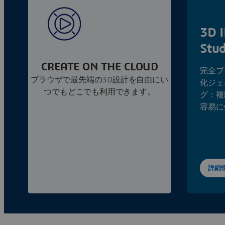
3D 
Stu
CREATE ON THE CLOUD
完全ブ
ブラウザで最先端の3D設計を自由にい
化ジェ
つでもどこでも利用できます。
グ：複
容易に
詳細