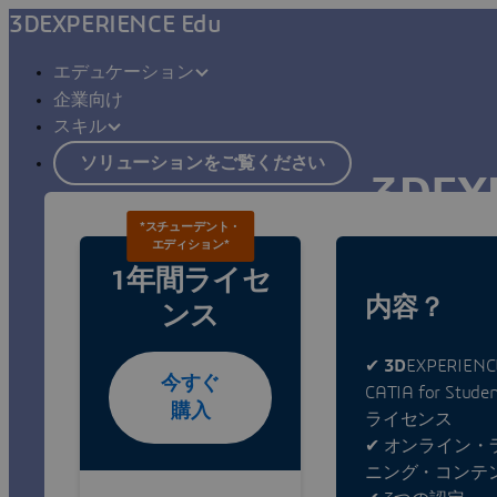
3DEXPERIENCE Edu
エデュケーション
企業向け
スキル
ソリューションをご覧ください
3DEXP
*スチューデント・
エディション*
高度な3Dエンジ
1年間ライセ
内容？
ンス
✔
3D
EXPERIENC
今すぐ
CATIA for Studen
購入
ライセンス
✔ オンライン・
ニング・コンテ