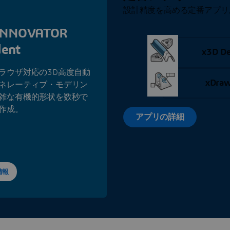
設計精度を高める定番アプリ
INNOVATOR
dent
x3D De
ラウザ対応の3D高度自動
xDraw
ネレーティブ・モデリン
雑な有機的形状を数秒で
作成。
アプリの詳細
情報