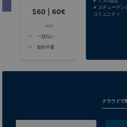
✔ 3つの認定
✔ スチューデン
$60 | 60€
コミュニティ
*税別
一括払い
契約不要
クラウドで