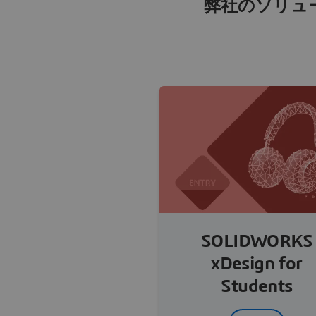
弊社のソリュ
SOLIDWORKS
xDesign for
Students