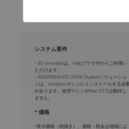
利用条
システム要件
• 3D Innovatorは、Webブラウザからご利用い
ただけます。
• 3DEXPERIENCE CATIA Studentソリューショ
ンは、Windowsマシンにインストールする必
があります。仮想マシンやMac OSでは動作し
ません。
* 価格
*表示価格（税抜き）。価格・税金は地域によ