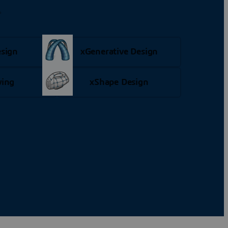
。
sign
xGenerative Design
ing
xShape Design