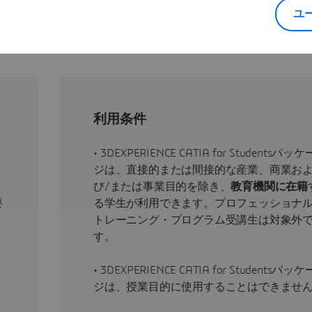
ユ
件およびシステム要件
利用条件
• 3DEXPERIENCE CATIA for Studentsパッケ
ジは、直接的または間接的な産業、商業お
び/または事業目的を除き、
教育機関に在籍
要
る学生が利用できます。プロフェッショナ
トレーニング・プログラム受講生は対象外
す。
• 3DEXPERIENCE CATIA for Studentsパッケ
ジは、授業目的に使用することはできませ