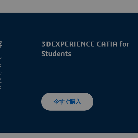
容
3D
EXPERIENCE CATIA for
Students
ン
ス
む
定
ス
今すぐ購入