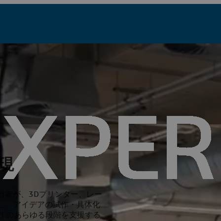
現
当者が、3Dプリンター、レー
用し、アイデアの試作・具体化
作のあらゆる段階を支援する