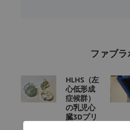
ファブラ
HLHS（左
心低形成
症候群）
の乳児心
臓3Dプリ
ントモデ