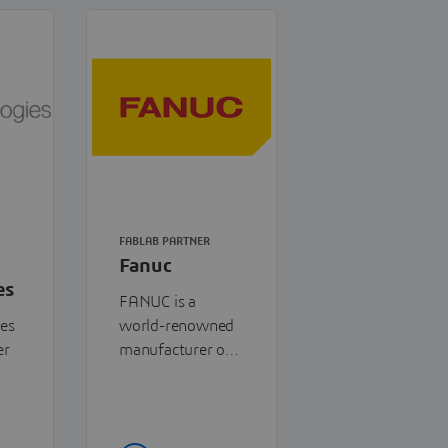
FABLAB PARTNER
Fanuc
es
FANUC is a
ies
world-renowned
er
manufacturer of
industrial
,
automation
to-
systems,
ns—
specializing in