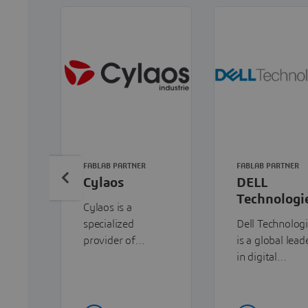
FABLAB PARTNER
FABLAB PARTNER
Cylaos
DELL
Technologi
Cylaos is a
specialized
Dell Technolog
provider of
is a global lead
additive
in digital
manufacturing
transformation
solutions,
providing end-
delivering
end IT solutio