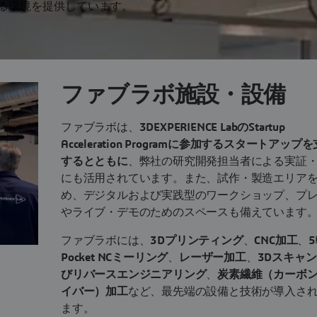
る環境を提供しています。
ファブラボ施設・設備
ファブラボは、
3DEXPERIENCE LabのStartup
Acceleration Programに参加するスタートアップ
するとともに
、弊社の研究開発担当者による実証
にも活用されています。また、試作・製造エリア
め、デジタルおよび実践型のワークショップ、プ
やライブ・デモのためのスペースも備えています
ファブラボには、
3Dプリンティング
、
CNC加工
、
Pocket NCミーリング
、
レーザー加工
、
3Dスキャ
びリバースエンジニアリング
、
炭素繊維（カーボ
イバー）加工
など、最先端の設備と技術が導入さ
ます。