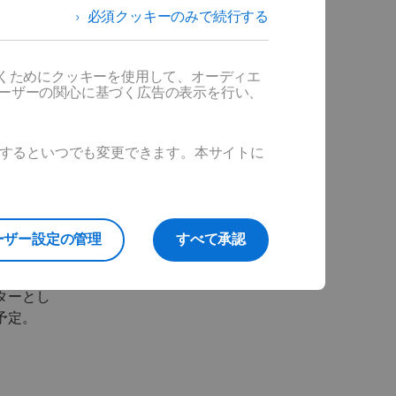
必須クッキーのみで続行する
 Designer
し、
Telecaster
だくためにクッキーを使用して、オーディエ
想を得た
ユーザーの関心に基づく広告の表示を行い、
ス構造の
を設計
ghlightに
ックするといつでも変更できます。本サイトに
最終仕上
、SLA
よる3Dプ
が進めら
ーザー設定の管理
すべて承認
り、最終
実際のエ
ターとし
予定。