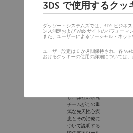
3DS で使用するク
ル
Velizy FabLabで
ダッソー・システムズでは、3DS ビジネ
は、Formlabs
ンス測定および Web サイトのパフォ
Form 4とパート
また、ユーザーによるソーシャル・ネット
ナー企業Cylaos
が提供する樹脂
ユーザー設定は 6 か月間保持され、各 
を用いて、左心
おけるクッキーの使用の詳細については、
低形成症候群
（HLHS）の乳児
心臓を精密に再
現した3Dプリン
トモデルを製作
し、弊社の研究
チームがこの重
篤な先天性心疾
患とその治療に
ついて説明する
際の支援ツール