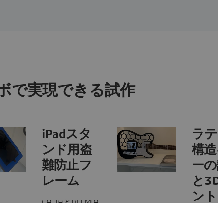
ボで実現できる試作
iPadスタ
ラテ
ンド用盗
構造
難防止フ
ーの
レーム
と3
ント
CATIAとDELMIA
を活用し、
xDesig