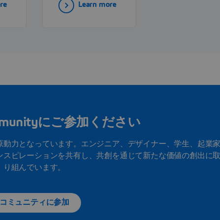
re
Learn more
robotics, CNC
systems, and
factory
automation
solutions that
to
enhance precision
and productivity
in manufacturing.
ommunityにご参加ください
原動力となっています。エンジニア、デザイナー、学生、起業
ンスピレーションを共有し、共創を通じて新たな価値の創出に
り組んでいます。
コミュニティに参加