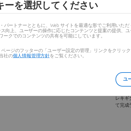
ッキーを選択してください
3D
EXPERIENCE
Lattice
Labのショールー
を活用
ム向けに、耐久
Fender 
ス・パートナーとともに、Web サイトを最適な形でご利用いた
性と防犯性を備
から着
ーマンス向上、ユーザーの操作に応じたコンテンツと提案の提供、
え、材料効率に
ラティ
ワークでのコンテンツの共有を可能にしています。
も優れた安全性
ギター
の高いiPadスタ
し、xHi
Web ページのフッターの「ユーザー設定の管理」リンクをクリ
ンドを設計。
当社の
個人情報管理方針
をご覧ください。
よって
げ。現在
方式に
リント
ユ
れてお
的には
レキギ
て完成