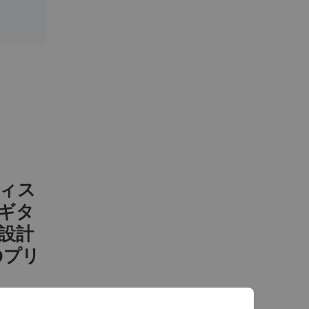
ィス
ギタ
設計
Dプリ
nとCATIA