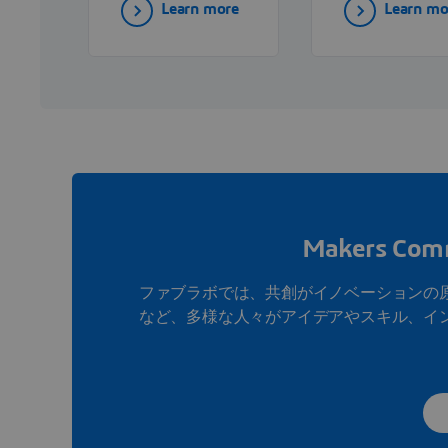
Learn more
Learn mo
advanced 3D
including
printing
hardware,
technologies and
software, and
expert support to
services—that
drive innovation
empower
in industrial
organizations 
production.
innovate and
grow.
Makers C
ファブラボでは、共創がイノベーションの
など、多様な人々がアイデアやスキル、イ