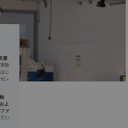
を支援
・実験
をはじ
レゼン
。
5軸
ンおよ
ンファ
れてい