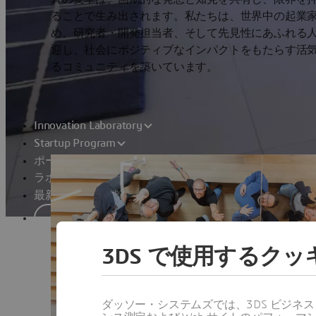
ることで生み出されます。私たちは、世界中の起業
め、研究者・開発担当者、そして先見性にあふれる
迎し、社会にポジティブなインパクトをもたらす活
るコミュニティを築いています。
Innovation Laboratory
Startup Program
ポートフォリオ
ラボ活動
最新情報
応募
3DS で使用するク
ダッソー・システムズでは、3DS ビジネ