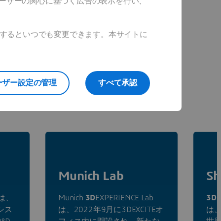
ユーザーの関心に基づく広告の表示を行い、
ックするといつでも変更できます。本サイトに
ーザー設定の管理
すべて承認
Munich Lab
Sh
bは、
Munich
3D
EXPERIENCE Lab
3D
E
シス
は、2022年9月に3DEXCITEオ
は、