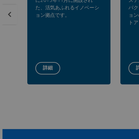
に2015年11月に開設され
ステ
た、活気あふれるイノベーシ
パク
ョン拠点です。
ョン
トア
詳細