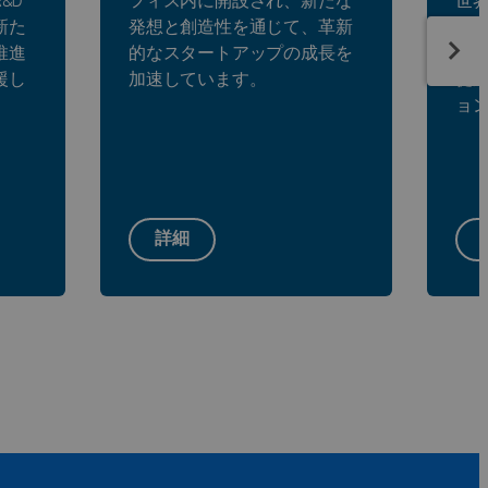
&D
フィス内に開設され、新たな
世
新た
発想と創造性を通じて、革新
る
推進
的なスタートアップの成長を
テ
援し
加速しています。
促
ョ
詳細