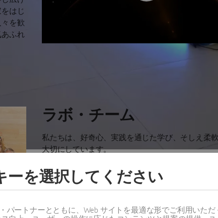
家をはじ
人々を歓
気あふれ
ラボ・チーム
私たちは、好奇心、実践を通じた学び、そしえ柔
大切にしています。
多様なスキルや経験を持つチームが、常に学び、
ッキーを選択してください
重ねながら、進化し続けています。私たちは、一
違いや個性を強みとして尊重しています！
ス・パートナーとともに、Web サイトを最適な形でご利用いた