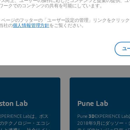
ーマンス向上、ユーザーの操作に応じたコンテンツと提案の提供、
チーム紹介
ワークでのコンテンツの共有を可能にしています。
Web ページのフッターの「ユーザー設定の管理」リンクをクリ
当社の
個人情報管理方針
をご覧ください。
ユ
各国の3DEXPERIENCE Lab
ston Lab
Pune Lab
XPERIENCE Labは、ボス
Pune
3D
EXPERIENCE La
のテクノロジー・エコシ
2018年9月にダッソー・