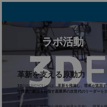
ラボ活動
革新を支える原動力
3D
EXPERIENCE Labは、
革新を推進し、世界が直面す
な課題の解決を目指す産業界の次世代のリーダー
を
す。
真の変革は、画期的な発想と知見を共有し、限界を