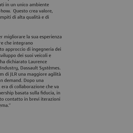
ati in un unico ambiente
-how. Questo crea valore,
piti di alta qualità e di
 migliorare la sua esperienza
are che integrano
o approccio di ingegneria dei
sviluppo dei suoi veicoli e
, ha dichiarato Laurence
 Industry, Dassault Systèmes.
am di JLR una maggiore agilità
ti on demand. Dopo una
era di collaborazione che va
ership basata sulla fiducia, in
o contatto in brevi iterazioni
tema.”