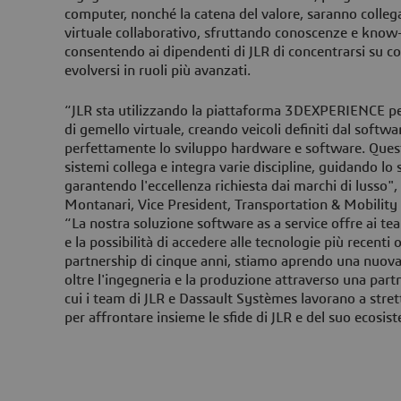
computer, nonché la catena del valore, saranno colleg
virtuale collaborativo, sfruttando conoscenze e know
consentendo ai dipendenti di JLR di concentrarsi su com
evolversi in ruoli più avanzati.
“JLR sta utilizzando la piattaforma 3DEXPERIENCE per
di gemello virtuale, creando veicoli definiti dal softw
perfettamente lo sviluppo hardware e software. Quest
sistemi collega e integra varie discipline, guidando lo 
garantendo l'eccellenza richiesta dai marchi di lusso"
Montanari, Vice President, Transportation & Mobility
“La nostra soluzione software as a service offre ai te
e la possibilità di accedere alle tecnologie più recen
partnership di cinque anni, stiamo aprendo una nuova 
oltre l'ingegneria e la produzione attraverso una partn
cui i team di JLR e Dassault Systèmes lavorano a strett
per affrontare insieme le sfide di JLR e del suo ecosis