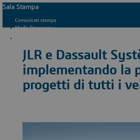
Sala Stampa
Comunicati stampa
Media Resources
Contatti stampa
JLR e Dassault Syst
implementando la 
progetti di tutti i v