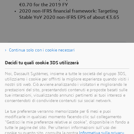
€0.70 for the 2019 FY
2020 non-IFRS financial framework: Targeting
Stable YoY 2020 non-IFRS EPS of about €3.65
Continua solo con i cookie necessari
Informazioni su Dassault Systèmes
Decidi tu quali cookie 3DS utilizzerà
Dassault Systèmes è un catalizzatore del
Noi, Dassault Systèmes, insieme a tutte le società del gruppo 3DS,
progresso umano. Dal 1981, l'azienda è pioniera
utilizziamo i cookie per offrirti la migliore esperienza quando visiti i
nella creazione di mondi virtuali per migliorare la
nostri siti web. Ciò avviene analizzando i visitatori e migliorando le
vita reale di consumatori, pazienti e cittadini.
prestazioni del sito, presentandoti contenuti e proposte basati sulle
tue interazioni, visualizzando annunci pertinenti ai tuoi interessi e
Attraverso la piattaforma 3DEXPERIENCE, i
consentendoti di condividere contenuti sui social network.
gemelli virtuali basati sulla scienza e alimentati
dall'intelligenza artificiale aiutano 390.000 clienti
Le tue preferenze verranno memorizzate per 6 mesi e puoi
modificarle in qualsiasi momento facendo clic sul collegamento
di ogni dimensione e in tutti i settori a collaborare,
"Gestisci le mie preferenze relative ai cookie", disponibile in fondo a
immaginare e creare innovazioni sostenibili che
tutte le pagine del sito. Per ulteriori informazioni sull'uso dei
generano un impatto significativo. Per ulteriori
cookie su questo sito, consulta la nostra
Informativa sulla privacy
.