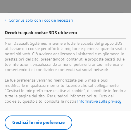
Continua solo con i cookie necessari
Informazioni su Dassault Systèmes
Decidi tu quali cookie 3DS utilizzerà
Dassault Systèmes è un catalizzatore del
Noi, Dassault Systèmes, insieme a tutte le società del gruppo 3DS,
progresso umano. Dal 1981, l'azienda è pioniera
utilizziamo i cookie per offrirti la migliore esperienza quando visiti i
nella creazione di mondi virtuali per migliorare la
nostri siti web. Ciò avviene analizzando i visitatori e migliorando le
vita reale di consumatori, pazienti e cittadini.
prestazioni del sito, presentandoti contenuti e proposte basati sulle
tue interazioni, visualizzando annunci pertinenti ai tuoi interessi e
Attraverso la piattaforma 3DEXPERIENCE, i
consentendoti di condividere contenuti sui social network.
gemelli virtuali basati sulla scienza e alimentati
dall'intelligenza artificiale aiutano 390.000 clienti
Le tue preferenze verranno memorizzate per 6 mesi e puoi
modificarle in qualsiasi momento facendo clic sul collegamento
di ogni dimensione e in tutti i settori a collaborare,
"Gestisci le mie preferenze relative ai cookie", disponibile in fondo a
immaginare e creare innovazioni sostenibili che
tutte le pagine del sito. Per ulteriori informazioni sull'uso dei
generano un impatto significativo. Per ulteriori
cookie su questo sito, consulta la nostra
Informativa sulla privacy
.
informazioni, visitare:
www.3ds.com
.
Gestisci le mie preferenze
Scarica il comunicato stampa