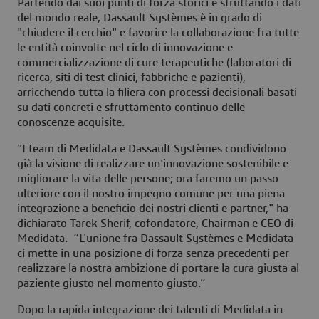
Partendo dai suoi punti di forza storici e sfruttando i dati
del mondo reale, Dassault Systèmes è in grado di
"chiudere il cerchio" e favorire la collaborazione fra tutte
le entità coinvolte nel ciclo di innovazione e
commercializzazione di cure terapeutiche (laboratori di
ricerca, siti di test clinici, fabbriche e pazienti),
arricchendo tutta la filiera con processi decisionali basati
su dati concreti e sfruttamento continuo delle
conoscenze acquisite.
"I team di Medidata e Dassault Systèmes condividono
già la visione di realizzare un'innovazione sostenibile e
migliorare la vita delle persone; ora faremo un passo
ulteriore con il nostro impegno comune per una piena
integrazione a beneficio dei nostri clienti e partner," ha
dichiarato Tarek Sherif, cofondatore, Chairman e CEO di
Medidata. “L'unione fra Dassault Systèmes e Medidata
ci mette in una posizione di forza senza precedenti per
realizzare la nostra ambizione di portare la cura giusta al
paziente giusto nel momento giusto.”
Dopo la rapida integrazione dei talenti di Medidata in