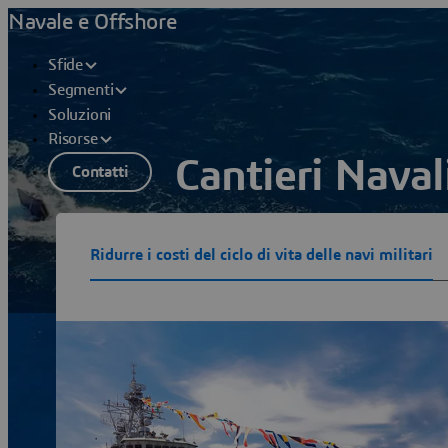
Navale e Offshore
Sfide
Segmenti
Soluzioni
Risorse
Cantieri Naval
Contatti
Progettare e costruire navi moderne 
Ridurre i costi del ciclo di vita delle navi militari
missioni strategiche
Vedere le soluzioni