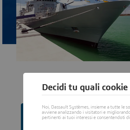
Decidi tu quali cookie
Noi, Dassault Systèmes, insieme a tutte le soc
avviene analizzando i visitatori e migliorando
pertinenti ai tuoi interessi e consentendoti d
Fare innovazione con la pro