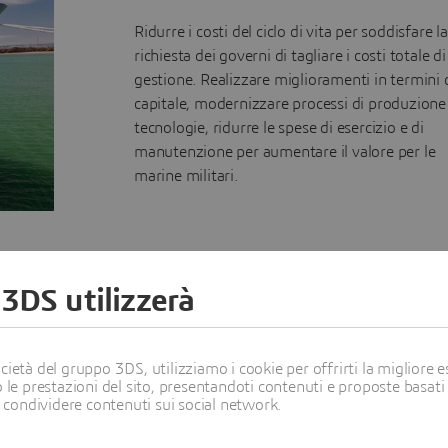
Ridurre i costi del ciclo di vita per soddisfare la
richiesta dei governi di tagliare i costi totale di
gestione. Realizzare miglioramenti in termini 
capitale, modernizzare processi di produzione
tecnologie, ridurre le spese di esercizio e di
manutenzione per aumentare il valore per le
marine militari.
 3DS utilizzerà
ietà del gruppo 3DS, utilizziamo i cookie per offrirti la migliore es
 le prestazioni del sito, presentandoti contenuti e proposte basati
i condividere contenuti sui social network.
gettazione