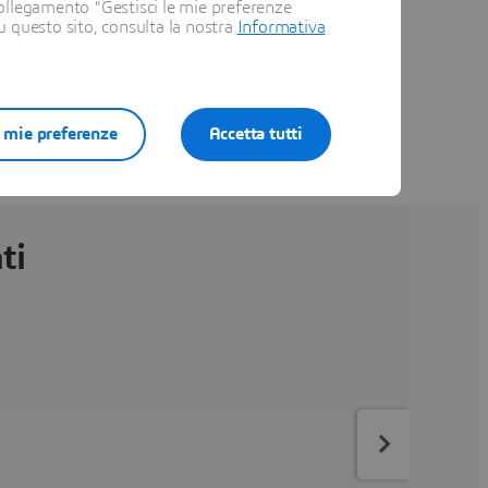
ollegamento "Gestisci le mie preferenze
su questo sito, consulta la nostra
Informativa
e mie preferenze
Accetta tutti
ti