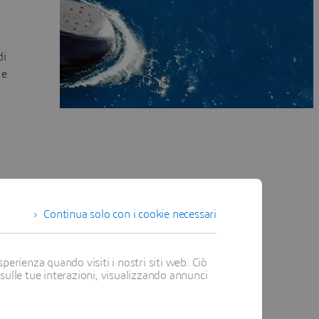
di
 e
Continua solo con i cookie necessari
perienza quando visiti i nostri siti web. Ciò
 sulle tue interazioni, visualizzando annunci