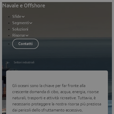
Navale e Offshore
Sfide
Segmenti
Soluzioni
Risorse
Contatti
Settori industriali
Navale e offshore
Gli oceani sono la chiave per far fronte alla
Accelerare la trasformazione sostenibile del settore
crescente domanda di cibo, acqua, energia, risorse
Navale e offshore.
naturali, trasporti e attività ricreative. Tuttavia, è
necessario proteggere la nostra risorsa più preziosa
dai pericoli dello sfruttamento eccessivo,