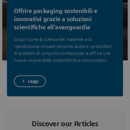
più sostenibili in quanto imprese e nel lancio di prodotti
Offrire packaging sostenibili e
più ecoefficienti sul mercato
innovativi grazie a soluzioni
Scopri le soluzioni
scientifiche all'avanguardia
Scopri come la scienza dei materiali e la
riproduzione virtuale possono aiutare i produttori
di prodotti di consumo confezionati a offrire una
nuova visione della sostenibilità ai consumatori.
Leggi
Discover our Articles