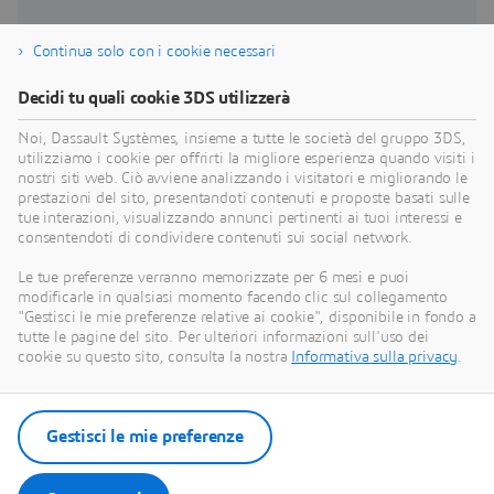
Continua solo con i cookie necessari
Pressione sui margini
I
Decidi tu quali cookie 3DS utilizzerà
Gli investitori esercitano una crescente pressione
C
Noi, Dassault Systèmes, insieme a tutte le società del gruppo 3DS,
sulle imprese affinché assicurino una crescita
c
utilizziamo i cookie per offrirti la migliore esperienza quando visiti i
sostenibile e aumentino i profitti a parità o con
l
nostri siti web. Ciò avviene analizzando i visitatori e migliorando le
meno risorse
i
prestazioni del sito, presentandoti contenuti e proposte basati sulle
Challenge
C
tue interazioni, visualizzando annunci pertinenti ai tuoi interessi e
consentendoti di condividere contenuti sui social network.
Le tue preferenze verranno memorizzate per 6 mesi e puoi
modificarle in qualsiasi momento facendo clic sul collegamento
"Gestisci le mie preferenze relative ai cookie", disponibile in fondo a
tutte le pagine del sito. Per ulteriori informazioni sull'uso dei
cookie su questo sito, consulta la nostra
Informativa sulla privacy
.
Gestisci le mie preferenze