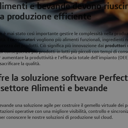
Alimenti e bevande devono riuscir
na produzione efficiente
on è mai stato così importante gestire le complessità nella produ
ità.
I consumatori
vogliono più alimenti funzionali, ingredienti n
urezza dei prodotti. Ciò significa più innovazione dai
produttori
di conseguenza più prodotti in lotti più piccoli con tempi di con
r aumentare la produttività e l'efficacia totale dell’impianto (OE
sacrificare la qualità.
re la soluzione software Perfect
l settore Alimenti e bevande
evande una soluzione agile per costruire il gemello virtuale dei p
tazioni operative con una migliore visibilità, controllo e sincron
er conoscere le nostre soluzioni di produzione sul cloud.