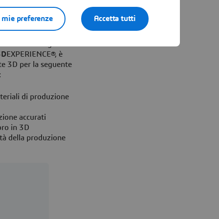
 di produzione di
e mie preferenze
Accetta tutti
orza lavoro
e di Dassault Systèmes
3D
EXPERIENCE®, è
te 3D per la seguente
:
teriali di produzione
zione accurati
oro in 3D
ità della produzione