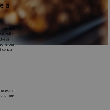
e a
zione del
aturali e
che si
segna più
E) senza
rocessi di
izzazione