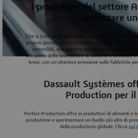
I produttori del settore 
realizzare u
Che si tratti di alimenti o bevande, o di entrambi, n
proprio portafoglio di prodotti con precisione e qual
sostenibili, una gamma più ampia di opzioni e sic
occupano della lavorazione di alimenti e bevande, e 
brevi, con un’ulteriore pressione sulle fabbriche pe
Dassault Systèmes off
Production per i
Perfect Production offre ai produttori di alimenti e b
produzione e sperimentare un livello più alto di pres
della produzione globale. Clicca
qui
p