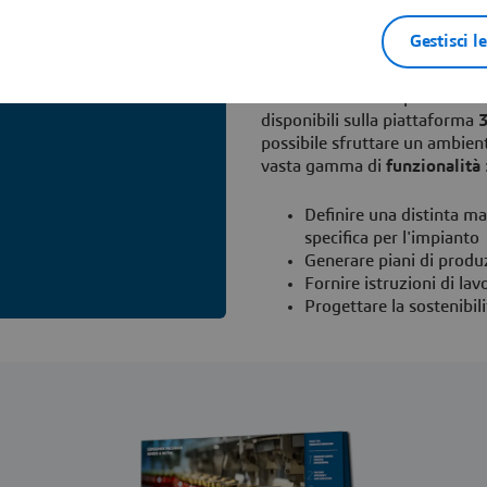
Determinare il processo
alimenti o bevande
Gestisci l
Fornire istruzioni alla f
Con le soluzioni di produzion
disponibili sulla piattaforma
possibile sfruttare un ambien
vasta gamma di
funzionalità
Definire una distinta ma
specifica per l'impianto
Generare piani di produ
Fornire istruzioni di lav
Progettare la sostenibil