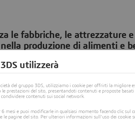
a le fabbriche, le attrezzature e
 nella produzione di alimenti e 
 3DS utilizzerà
sso nella produzione
2. Efficienza produttiva ed esecuzione
ietà del gruppo 3DS, utilizziamo i cookie per offrirti la migliore es
I portafogli di prodotti in cos
 le prestazioni del sito, presentandoti contenuti e proposte basati
produttori del settore Alimen
i condividere contenuti sui social network.
estendono su vaste reti di pr
un’ottimale
ingegneria di pro
6 mesi e puoi modificarle in qualsiasi momento facendo clic sul c
necessario:
i processo nella
te le pagine del sito. Per ulteriori informazioni sull'uso dei cookie 
Definire il prodotto da f
consumatori