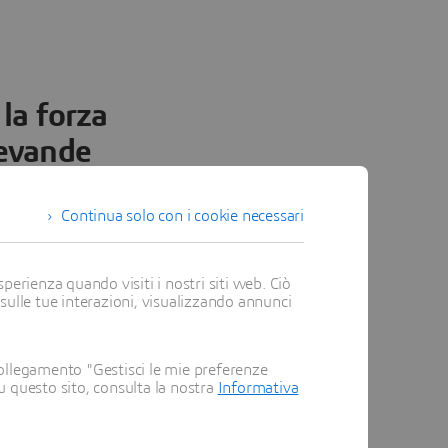
 la forza
bevande
3. Lean Operations
Continua solo con i cookie necessari
perienza quando visiti i nostri siti web. Ciò
tante proliferazione dei
 sulle tue interazioni, visualizzando annunci
ti e bevande si
oduzione. Per
cesso nella produzione
,
è
ollegamento "Gestisci le mie preferenze
su questo sito, consulta la nostra
Informativa
abbricare per i