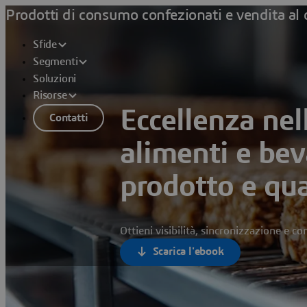
Prodotti di consumo confezionati e vendita al 
Sfide
Segmenti
Soluzioni
Risorse
Eccellenza nel
Contatti
alimenti e bev
prodotto e qua
Ottieni visibilità, sincronizzazione e c
Scarica l'ebook