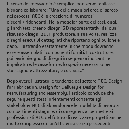
Il senso del messaggio è semplice: non serve replicare,
bisogna collaborare: “Una delle maggiori aree di spreco
nei processi AEC è la creazione di numerosi
disegni >ridondanti. Nella maggior parte dei casi, oggi,
gli architetti creano disegni 3D rappresentativi dai quali
ricavano disegni 2D. Il produttore, a sua volta, realizza
disegni esecutivi dettagliati che riportano ogni bullone e
dado, illustrando esattamente in che modo dovranno
essere assemblati i componenti forniti. Il costruttore,
poi, avrà bisogno di disegni in sequenza indicanti le
impalcature, le casseforme, lo spazio necessario per
stoccaggio e attrezzature, e così via…”
Dopo avere illustrato le tendenze del settore AEC, Design
for Fabrication, Design for Delivery e Design for
Manufacturing and Assembly, l'articolo conclude che
seguire questi stessi orientamenti consente agli
stakeholder AEC di abbandonare le modalità di lavoro a
compartimenti stagni e, di conseguenza, permette ai
professionisti AEC del futuro di realizzare progetti anche
molto complessi con un'efficienza senza precedenti.