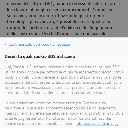
diverse del settore AEC, hanno lo stesso desiderio: fare il
loro lavoro al meglio e senza impedimenti. Sanno che
solo lavorando insieme, utilizzando gli strumenti
tecnologici più avanzati, è possibile creare qualità nel
campo dell’architettura, dell'edilizia e dell'ingegneria
delle costruzioni. Perché l’impossibile non sia solo
possibile, ma anche conveniente.
Continua solo con i cookie necessari
Lasciamo l’ultima parola a L. William Zahner, Presidente
e Amministratore Delegato di A. Zahner Company, che
Decidi tu quali cookie 3DS utilizzerà
riassume in termini molto concisi i vantaggi di questo
Noi, Dassault Systèmes, insieme a tutte le società del gruppo 3DS,
approccio moderno rispetto a una pratica quasi ancora
utilizziamo i cookie per offrirti la migliore esperienza quando visiti i
artigianale: “Combinando esperienza, competenze,
nostri siti web. Ciò avviene analizzando i visitatori e migliorando le
tecnologie e abilità possiamo affrontare con semplicità
prestazioni del sito, presentandoti contenuti e proposte basati sulle
anche le sfide più complesse, riuscendo così a completare
tue interazioni, visualizzando annunci pertinenti ai tuoi interessi e
la costruzione degli edifici nel rispetto delle scadenze e
consentendoti di condividere contenuti sui social network.
dei vincoli economici”.
Le tue preferenze verranno memorizzate per 6 mesi e puoi
modificarle in qualsiasi momento facendo clic sul collegamento
"Gestisci le mie preferenze relative ai cookie", disponibile in fondo a
tutte le pagine del sito. Per ulteriori informazioni sull'uso dei
cookie su questo sito, consulta la nostra
Informativa sulla privacy
.