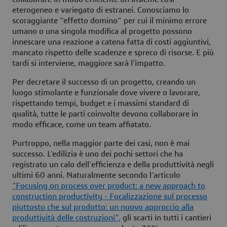
eterogeneo e variegato di estranei. Conosciamo lo
scoraggiante “effetto domino” per cui il minimo errore
umano o una singola modifica al progetto possono
innescare una reazione a catena fatta di costi aggiuntivi,
mancato rispetto delle scadenze e spreco di risorse. E più
tardi si interviene, maggiore sarà l’impatto.
Per decretare il successo di un progetto, creando un
luogo stimolante e funzionale dove vivere o lavorare,
rispettando tempi, budget e i massimi standard di
qualità, tutte le parti coinvolte devono collaborare in
modo efficace, come un team affiatato.
Purtroppo, nella maggior parte dei casi, non è mai
successo. L’edilizia è uno dei pochi settori che ha
registrato un calo dell'efficienza e della produttività negli
ultimi 60 anni. Naturalmente secondo l’articolo
"Focusing on process over product: a new approach to
construction productivity - Focalizzazione sul processo
piuttosto che sul prodotto: un nuovo approccio alla
produttività delle costruzioni",
gli scarti in tutti i cantieri