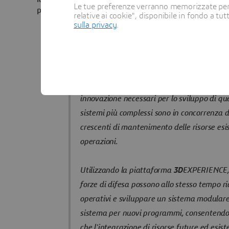
Le tue preferenze verranno memorizzate per 
piattaforma
3D
EXPERIENCE che garantisce il successo
relative ai cookie", disponibile in fondo a tut
sulla privacy
.
Le minacce moderne richiedono allo stesso 
sofisticazione dei sistemi di difesa e un più
collaborazione tra i diversi attori della dife
innovazione necessari per lo sviluppo di que
sistemi più complessi sono in concorrenza di
crescenti di mantenimento delle risorse esis
operazioni.
Utilizzando la piattaforma
3D
EXPERIENCE, 
forze di difesa possono allo stesso tempo rid
operativi e sviluppare un sistema modulare 
sistema per nuovi programmi, consentendo 
che l'integrazione di risorse future ed esist