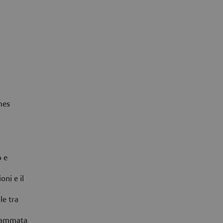
mes
o e
oni e il
le tra
ogrammata