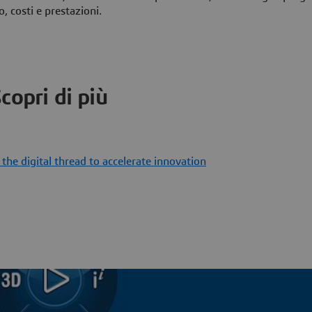
, costi e prestazioni.
copri di più
e digital thread to accelerate innovation