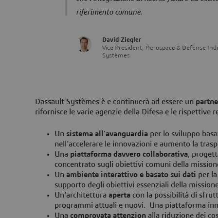
riferimento comune.
David Ziegler
Vice President, Aerospace & Defense Ind
Systèmes
Dassault Systèmes è e continuerà ad essere un
partne
rifornisce le varie agenzie della Difesa e le rispettive re
Un
sistema all'avanguardia
per lo sviluppo basa
nell'accelerare le innovazioni e aumento la tr
Una
piattaforma davvero collaborativa
, proget
concentrato sugli obiettivi comuni della mission
Un
ambiente interattivo e basato sui dati
per la
supporto degli obiettivi essenziali della missio
Un'architettura
aperta
con la possibilità di sfrut
programmi attuali e nuovi. Una piattaforma inno
Una
comprovata attenzion
alla riduzione dei co