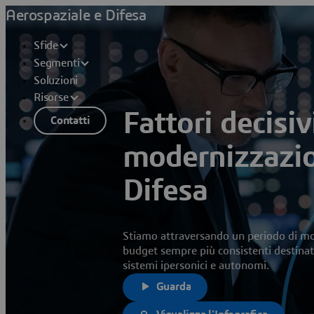
Aerospaziale e Difesa
Sfide
Segmenti
Soluzioni
Risorse
Fattori decisiv
Contatti
modernizzazion
Difesa
Stiamo attraversando un periodo di mod
budget sempre più consistenti destinat
sistemi ipersonici e autonomi.
Guarda