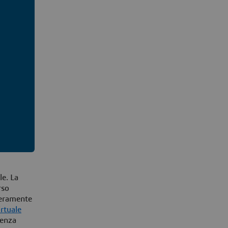
le. La
rso
 veramente
irtuale
ienza