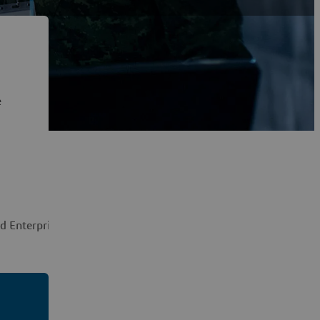
e
d Enterprise
Model-Based Acquisition