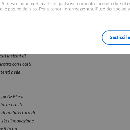
6 mesi e puoi modificarle in qualsiasi momento facendo clic sul c
 della missione.
te le pagine del sito. Per ulteriori informazioni sull'uso dei cookie 
tempo l'ulteriore
Gestisci l
 alto grado di
sa. I budget di
sti insiemi di
retta con i costi
tenti nelle
gli OEM e le
urre i costi
di architettura di
sia l'innovazione
enti in un