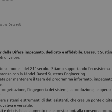
ustry, Dassault
r della Difesa impegnato, dedicato e affidabile
. Dassault Systè
ti di valore:
to su modelli del 21° secolo. Stiamo supportando l'ecosistema
asparenza con la Model-Based Systems Engineering.
tata per mantenere il team del programma informato, impegnat
e.
 progettazione, l'ingegneria dei sistemi, la produzione, le operazi
ne.
tare sistemi e strumenti di dati esistenti, che crea un ponte digita
vativa e versatile.
sti e dei rischi, all'aumento delle prestazioni, alla consegna pr