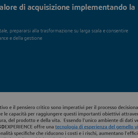
valore di acquisizione implementando la
le, prepararsi alla trasformazione su larga scala e consentire
ance e della gestione
vo e il pensiero critico sono imperativi per il processo decisiona
le capacità per raggiungere questi importanti obiettivi attrave
ura, del prodotto e della vita. Essendo l'unico ambiente di dati
3D
EXPERIENCE offre una
tecnologia di esperienza del gemello v
ionalità specifiche che riducono i costi e i rischi, aumentano l'effic