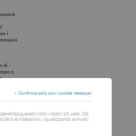
ramework
l
er i
 missioni
m di
empo e,
In
ssione
a di
Continua solo con i cookie necessari
er
perienza quando visiti i nostri siti web. Ciò
one e la
 sulle tue interazioni, visualizzando annunci
ati
 proattivo
o la