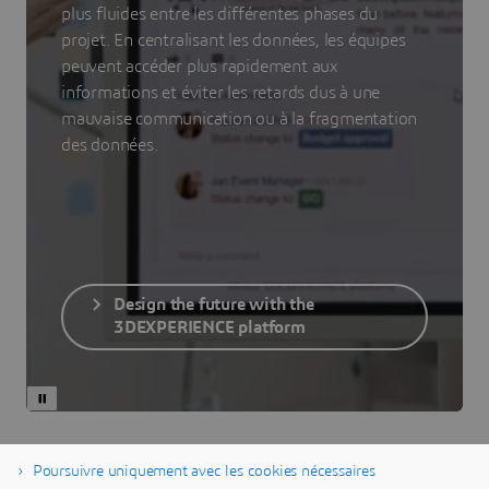
plus fluides entre les différentes phases du
projet. En centralisant les données, les équipes
peuvent accéder plus rapidement aux
informations et éviter les retards dus à une
mauvaise communication ou à la fragmentation
des données.
Design the future with the
3DEXPERIENCE platform
Poursuivre uniquement avec les cookies nécessaires