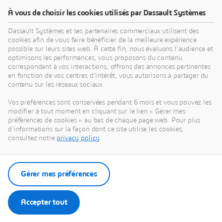
À vous de choisir les cookies utilisés par Dassault Systèmes
Logiciels de gestion de projet et de
gestion des tâches
Dassault Systèmes et ses partenaires commerciaux utilisent des
cookies afin de vous faire bénéficier de la meilleure expérience
possible sur leurs sites web. À cette fin, nous évaluons l'audience et
La gestion des tâches et la gestion de projet sont liées,
optimisons les performances, vous proposons du contenu
mais diffèrent par leur portée et leur objectif.
correspondant à vos interactions, offrons des annonces pertinentes
en fonction de vos centres d'intérêt, vous autorisons à partager du
contenu sur les réseaux sociaux.
Vos préférences sont conservées pendant 6 mois et vous pouvez les
modifier à tout moment en cliquant sur le lien « Gérer mes
préférences de cookies » au bas de chaque page web. Pour plus
d'informations sur la façon dont ce site utilise les cookies,
consultez notre
privacy policy
.
La
gestion des tâches
consiste à gérer des tâches
ou des activités individuelles, généralement axées
sur des tâches plus petites. Elle implique la
Gérer mes préférences
création de listes de tâches, l'attribution de
responsabilités, la fixation de délais et le suivi de
l'avancement de tâches spécifiques. L'objectif de
Accepter tout
la gestion des tâches est de s'assurer que ces