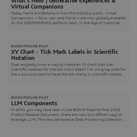
What's New | Generative Experiences &
Virtual Companions
Today marks a milestone in how the industry works. Virtual
Companions — Aura, Leo, and Marie — are now globally available
on the 3DEXPERIENCE platform SaaS, in the Age of Industrial
AI.More than AI assistants, Virtual Companions are trusted
experts who embody decades of industrial knowledge and
know-how. They understand your intent, reason with Industry
World Models grounded in the laws of physics
BIOVIA PIPELINE PILOT
XY Chart - Tick Mark Labels in Scientific
Notation
Does anybody know a way to create an XY chart that uses
scientific notation for the tick mark labels? I'm using log scale for
the x-axis and want to have the tick marks in scientific notation
for readability.
BIOVIA PIPELINE PILOT
LLM Components
Hi all!As you may have seen in the BIOVIA Pipeline Pilot 2026
Product Release Document, there are now two official ways to
leverage LLMs:The new Generative Data Processing Collection
runs models locally by downloading from Hugging FaceThe new
Answers from LLM Chatbot (Openrouter) component (in the
Document & Text Collection) accesses a variety of hosted models