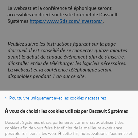
La webcast et la conférence téléphonique seront
accessibles en direct sur le site Internet de Dassault
Systèmes
https://www.3ds.com/investors/
.
Veuillez suivre les instructions figurant sur la page
d’accueil. Il est conseillé de se connecter quinze minutes
avant le début de chaque événement afin de s’inscrire,
d’installer et/ou de télécharger les logiciels nécessaires.
La webcast et la conférence téléphonique seront
disponibles pendant 1 an sur ce site.
Poursuivre uniquement avec les cookies nécessaires
À propos de Dassault Systèmes
À vous de choisir les cookies utilisés par Dassault Systèmes
Dassault Systèmes est un accélérateur de progrès
Dassault Systèmes et ses partenaires commerciaux utilisent des
cookies afin de vous faire bénéficier de la meilleure expérience
humain. Depuis 1981, l'entreprise est pionnière
possible sur leurs sites web. À cette fin, nous évaluons l'audience et
dans la création de mondes virtuels pour améliorer