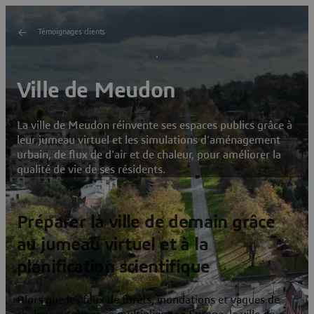
Témoignages clients
Ville de Meudon
La ville de Meudon réinvente ses espaces publics grâce à
leur jumeau virtuel et les simulations d’aménagement
urbain, de flux de d'air et de chaleur, pour améliorer la
qualité de vie de ses résidents.
Préparer la ville de demain grâce
au jumeau virtuel et à la
planification scientifique
Alors que les feux de forêts, inondations et vagues de