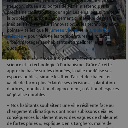
chaleur extrêmes se multiplient en Europe, la ville de
Meudon, située aux portes de Paris, n'attend pas la
prochaine catastrophe pour agir. Les élus locaux traitent
la problématique du changement climatique de manière
inédite. Ils misent sur l'innovation et les technologies de
pointe – telles que le
jumeau virtuel
et la
simulation
avancée
– pour réduire les températures en milieu
urbain, protéger ses habitants et améliorer leur
quotidien.
En s'associant à Dassault Systèmes, Meudon intègre la
science et la technologie à l'urbanisme. Grâce à cette
approche basée sur les données, la ville modélise ses
espaces publics, simule les flux d'air et de chaleur, et
valide de façon plus éclairée ses décisions – plantation
d'arbres, modification d'agencement, création d'espaces
végétalisé durables.
« Nos habitants souhaitent une ville résiliente face au
changement climatique, dont nous subissons déjà les
conséquences localement avec des vagues de chaleur et
de fortes pluies », explique Denis Larghero, maire de